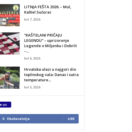
LITNJA FEŠTA 2026. – Mul,
Kaštel Sućurac
kol 7, 2026
“KAŠTELANI PRIČAJU
LEGENDU” – uprizorenje
Legende o Miljenku i Dobrili
–...
kol 6, 2026
Hrvatska ulazi u najgori dio
toplinskog vala: Danas i sutra
temperature...
kol 5, 2026
e us
0
Obožavatelja
LIKE