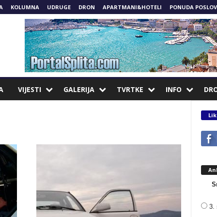
A
KOLUMNA
UDRUGE
DRON
APARTMANI&HOTELI
PONUDA POSLOV
A
VIJESTI
GALERIJA
TVRTKE
INFO
DR
Lik
An
S
3. 