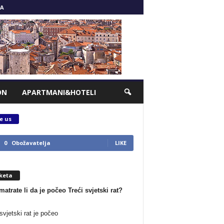
A
ON
APARTMANI&HOTELI
e us
0
Obožavatelja
LIKE
keta
matrate li da je počeo Treći svjetski rat?
svjetski rat je počeo