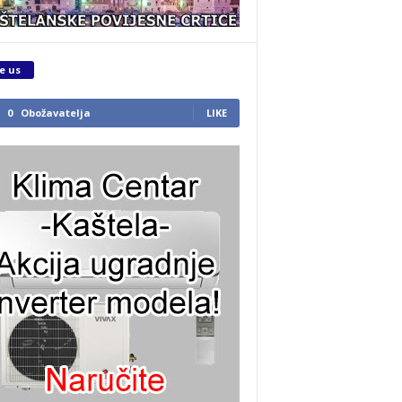
e us
0
Obožavatelja
LIKE