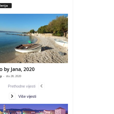
erija
o by Jana, 2020
y
-
stu 28, 2020
Prethodne vijesti
Više vijesti