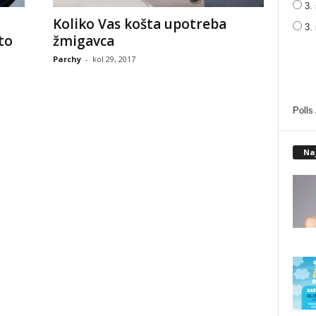
3. 
Koliko Vas košta upotreba
3.
to
žmigavca
Parchy
-
kol 29, 2017
Polls
Na