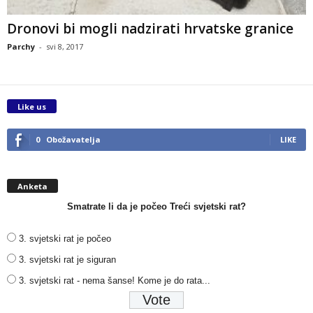
Dronovi bi mogli nadzirati hrvatske granice
Parchy
-
svi 8, 2017
Like us
0
Obožavatelja
LIKE
Anketa
Smatrate li da je počeo Treći svjetski rat?
3. svjetski rat je počeo
3. svjetski rat je siguran
3. svjetski rat - nema šanse! Kome je do rata...