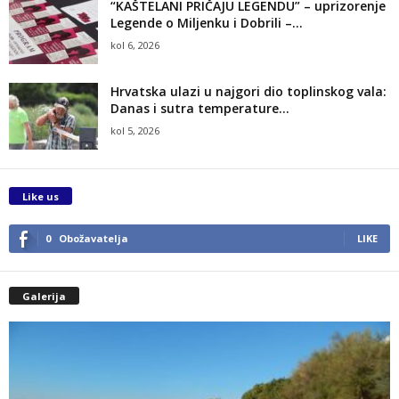
“KAŠTELANI PRIČAJU LEGENDU” – uprizorenje
Legende o Miljenku i Dobrili –...
kol 6, 2026
Hrvatska ulazi u najgori dio toplinskog vala:
Danas i sutra temperature...
kol 5, 2026
Like us
0
Obožavatelja
LIKE
Galerija