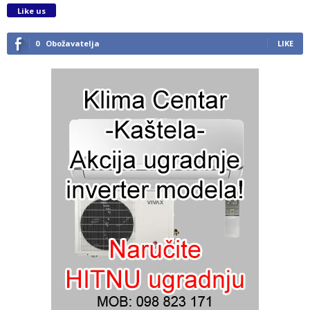
Like us
0
Obožavatelja
LIKE