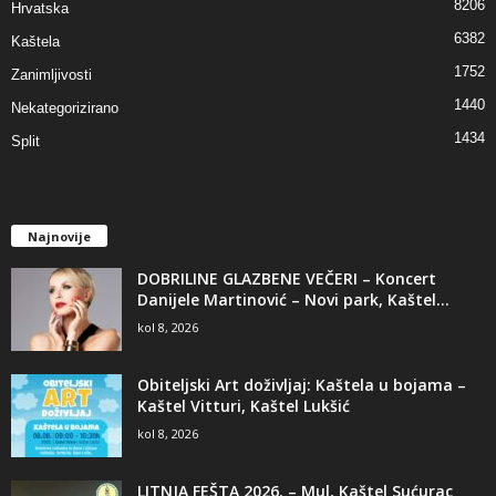
8206
Hrvatska
6382
Kaštela
1752
Zanimljivosti
1440
Nekategorizirano
1434
Split
Najnovije
DOBRILINE GLAZBENE VEČERI – Koncert
Danijele Martinović – Novi park, Kaštel...
kol 8, 2026
Obiteljski Art doživljaj: Kaštela u bojama –
Kaštel Vitturi, Kaštel Lukšić
kol 8, 2026
LITNJA FEŠTA 2026. – Mul, Kaštel Sućurac