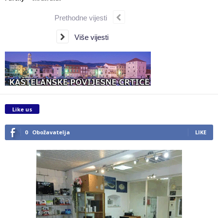
Prethodne vijesti
Više vijesti
Like us
0
Obožavatelja
LIKE