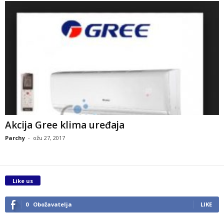
Akcija Gree klima uređaja
Parchy
-
ožu 27, 2017
Like us
0
Obožavatelja
LIKE