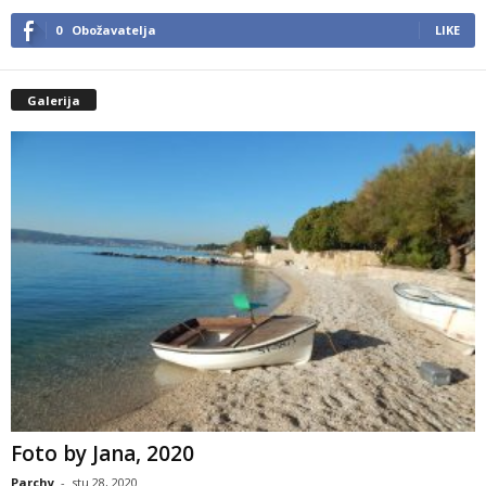
0
Obožavatelja
LIKE
Galerija
Foto by Jana, 2020
Parchy
-
stu 28, 2020