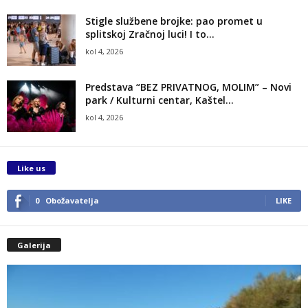
Stigle službene brojke: pao promet u
splitskoj Zračnoj luci! I to...
kol 4, 2026
Predstava “BEZ PRIVATNOG, MOLIM” – Novi
park / Kulturni centar, Kaštel...
kol 4, 2026
Like us
0
Obožavatelja
LIKE
Galerija