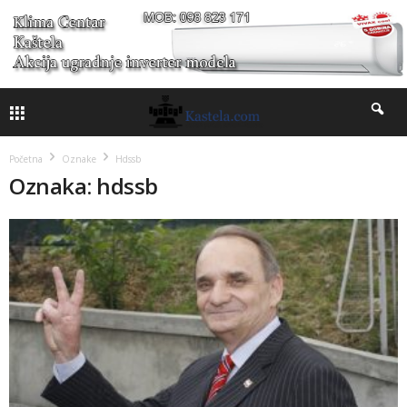
Početna
Oznake
Hdssb
Oznaka: hdssb