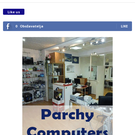
Like us
0
Obožavatelja
LIKE