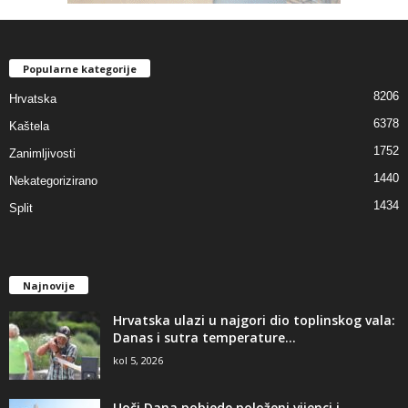
Popularne kategorije
8206
Hrvatska
6378
Kaštela
1752
Zanimljivosti
1440
Nekategorizirano
1434
Split
Najnovije
Hrvatska ulazi u najgori dio toplinskog vala:
Danas i sutra temperature...
kol 5, 2026
Uoči Dana pobjede položeni vijenci i