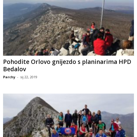
Pohodite Orlovo gnijezdo s planinarima HPD
Bedalov
Parchy
-
sij 22, 2019