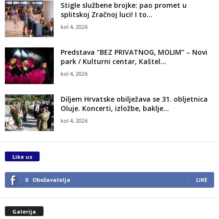
Stigle službene brojke: pao promet u
splitskoj Zračnoj luci! I to...
kol 4, 2026
Predstava “BEZ PRIVATNOG, MOLIM” – Novi
park / Kulturni centar, Kaštel...
kol 4, 2026
Diljem Hrvatske obilježava se 31. obljetnica
Oluje. Koncerti, izložbe, baklje…
kol 4, 2026
Like us
0
Obožavatelja
LIKE
Galerija