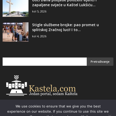
zapaljene svijeće u Kaštel Lukšiću...
kol 5, 2026
Stigle službene brojke: pao promet u
splitskoj Zračnoj luci! I to...
kol 4, 2026
We use cookies to ensure that we give you the best
Email:
kastela@kastela.com Tel: +385 21 232-437 Izrada web stranica,
experience on our website. If you continue to use this site we
prodaja informatičke opreme. Vaš izbor –
Parchy Computers