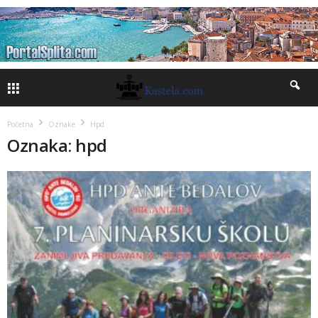
Početna
Oznake
Hpd
Oznaka: hpd