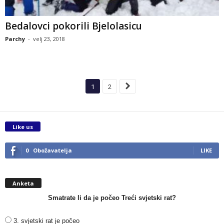
Bedalovci pokorili Bjelolasicu
Parchy
-
velj 23, 2018
1
2
Like us
0
Obožavatelja
LIKE
Anketa
Smatrate li da je počeo Treći svjetski rat?
3. svjetski rat je počeo