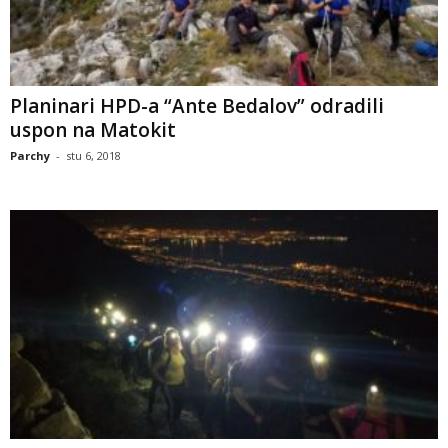
Planinari HPD-a “Ante Bedalov” odradili
uspon na Matokit
Parchy
-
stu 6, 2018