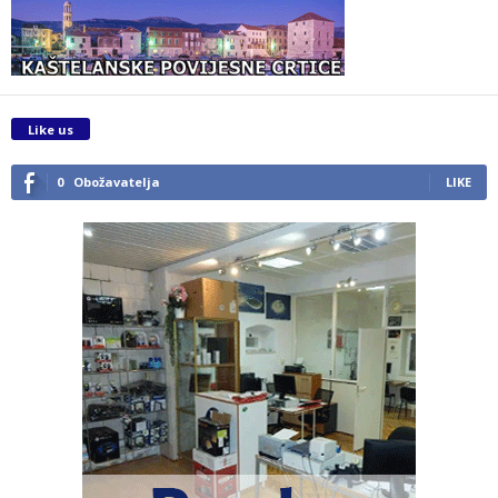
Like us
0
Obožavatelja
LIKE