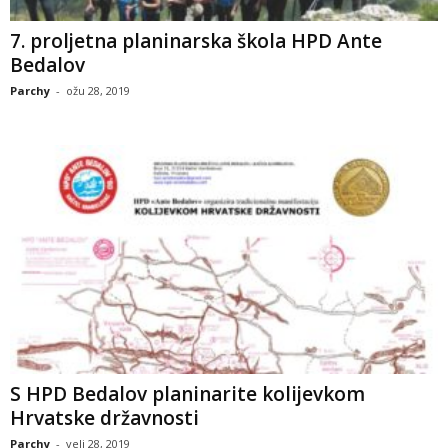
7. proljetna planinarska škola HPD Ante
Bedalov
Parchy
-
ožu 28, 2019
S HPD Bedalov planinarite kolijevkom
Hrvatske državnosti
Parchy
-
velj 28, 2019