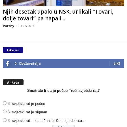
Njih desetak upalo u NSK, urlikali “Tovari,
dolje tovari” pa napali...
Parchy
-
lis 25, 2018
Like us
0
Obožavatelja
LIKE
Anketa
Smatrate li da je počeo Treći svjetski rat?
3. svjetski rat je počeo
3. svjetski rat je siguran
3. svjetski rat - nema šanse! Kome je do rata...