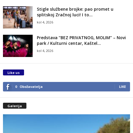
Stigle službene brojke: pao promet u
splitskoj Zračnoj luci! I to...
kol 4, 2026
Predstava “BEZ PRIVATNOG, MOLIM” – Novi
park / Kulturni centar, Kaštel...
kol 4, 2026
Like us
0
Obožavatelja
LIKE
Galerija