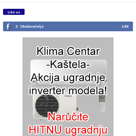
Like us
0
Obožavatelja
LIKE