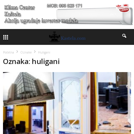
Početna
Oznake
Huligani
Oznaka: huligani