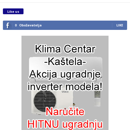
Like us
0
Obožavatelja
LIKE