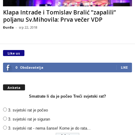
Klapa Intrade i Tomislav Bralić ”zapalili”
poljanu Sv.Mihovila: Prva večer VDP
Đurđa
-
srp 22, 2018
Like us
0
Obožavatelja
LIKE
Anketa
Smatrate li da je počeo Treći svjetski rat?
3. svjetski rat je počeo
3. svjetski rat je siguran
3. svjetski rat - nema šanse! Kome je do rata...