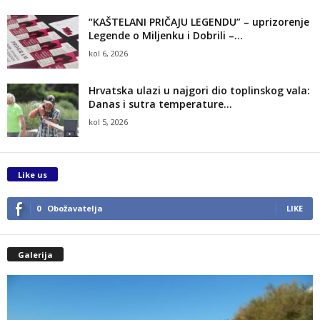
“KAŠTELANI PRIČAJU LEGENDU” – uprizorenje
Legende o Miljenku i Dobrili –...
kol 6, 2026
Hrvatska ulazi u najgori dio toplinskog vala:
Danas i sutra temperature...
kol 5, 2026
Like us
0
Obožavatelja
LIKE
Galerija