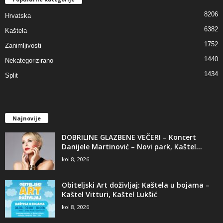
8206
Hrvatska
6382
Kaštela
1752
Zanimljivosti
1440
Nekategorizirano
1434
Split
Najnovije
DOBRILINE GLAZBENE VEČERI – Koncert
Danijele Martinović – Novi park, Kaštel...
kol 8, 2026
Obiteljski Art doživljaj: Kaštela u bojama –
Kaštel Vitturi, Kaštel Lukšić
kol 8, 2026