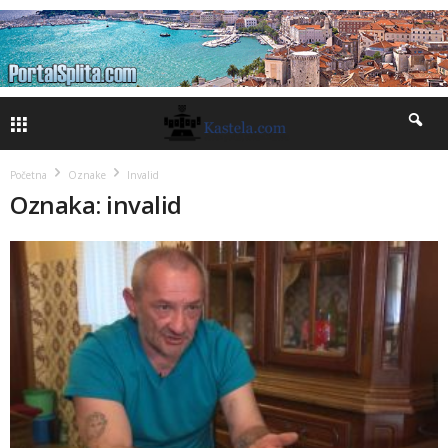
Početna
Oznake
Invalid
Oznaka: invalid