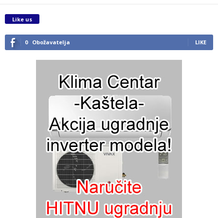
Like us
0
Obožavatelja
LIKE