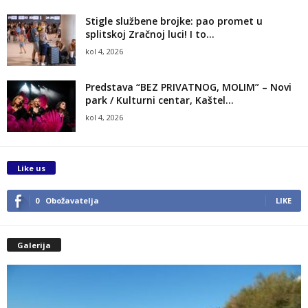
Stigle službene brojke: pao promet u
splitskoj Zračnoj luci! I to...
kol 4, 2026
Predstava “BEZ PRIVATNOG, MOLIM” – Novi
park / Kulturni centar, Kaštel...
kol 4, 2026
Like us
0
Obožavatelja
LIKE
Galerija