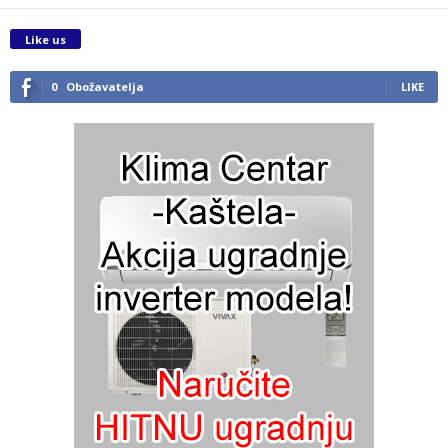
Like us
0
Obožavatelja
LIKE