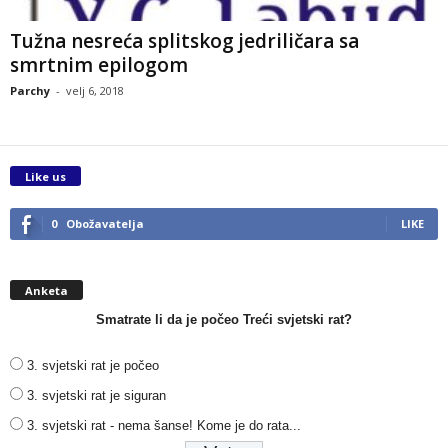
Tužna nesreća splitskog jedriličara sa
smrtnim epilogom
Parchy
-
velj 6, 2018
Like us
0
Obožavatelja
LIKE
Anketa
Smatrate li da je počeo Treći svjetski rat?
3. svjetski rat je počeo
3. svjetski rat je siguran
3. svjetski rat - nema šanse! Kome je do rata...