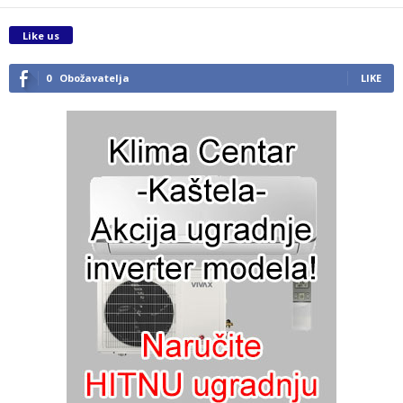
Like us
0
Obožavatelja
LIKE