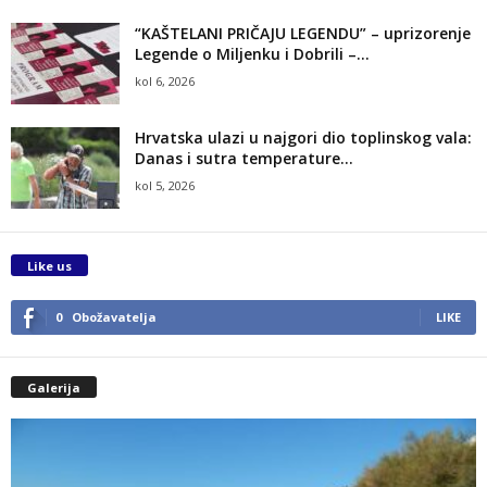
“KAŠTELANI PRIČAJU LEGENDU” – uprizorenje
Legende o Miljenku i Dobrili –...
kol 6, 2026
Hrvatska ulazi u najgori dio toplinskog vala:
Danas i sutra temperature...
kol 5, 2026
Like us
0
Obožavatelja
LIKE
Galerija