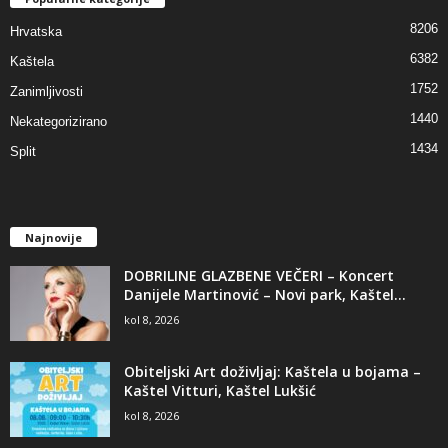
8206
Hrvatska
6382
Kaštela
1752
Zanimljivosti
1440
Nekategorizirano
1434
Split
Najnovije
DOBRILINE GLAZBENE VEČERI – Koncert
Danijele Martinović – Novi park, Kaštel...
kol 8, 2026
Obiteljski Art doživljaj: Kaštela u bojama –
Kaštel Vitturi, Kaštel Lukšić
kol 8, 2026