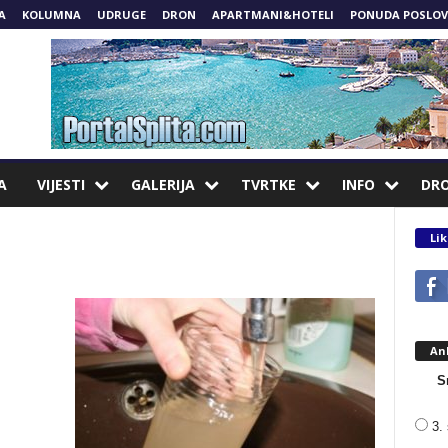
A
KOLUMNA
UDRUGE
DRON
APARTMANI&HOTELI
PONUDA POSLOV
A
VIJESTI
GALERIJA
TVRTKE
INFO
DR
Lik
An
S
3. 