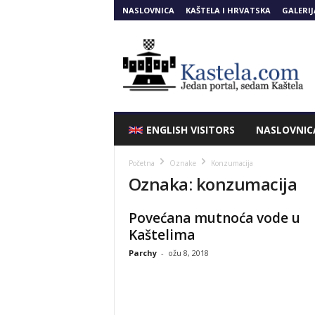
NASLOVNICA
KAŠTELA I HRVATSKA
GALERIJ
Kastela.COM
ENGLISH VISITORS
NASLOVNIC
Početna
Oznake
Konzumacija
Oznaka: konzumacija
Povećana mutnoća vode u
Kaštelima
Parchy
-
ožu 8, 2018