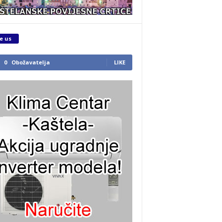
e us
0
Obožavatelja
LIKE