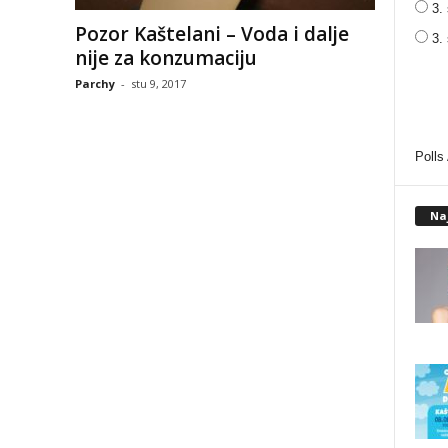
3. 
Pozor Kaštelani – Voda i dalje
3.
nije za konzumaciju
Parchy
-
stu 9, 2017
Polls
Na