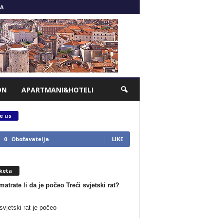
A
ON
APARTMANI&HOTELI
e us
0
Obožavatelja
LIKE
keta
matrate li da je počeo Treći svjetski rat?
svjetski rat je počeo