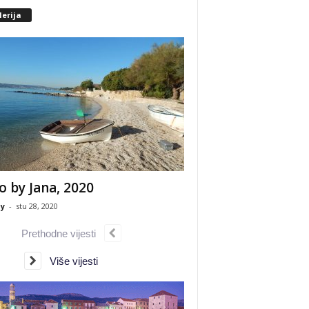
erija
o by Jana, 2020
y
-
stu 28, 2020
Prethodne vijesti
Više vijesti