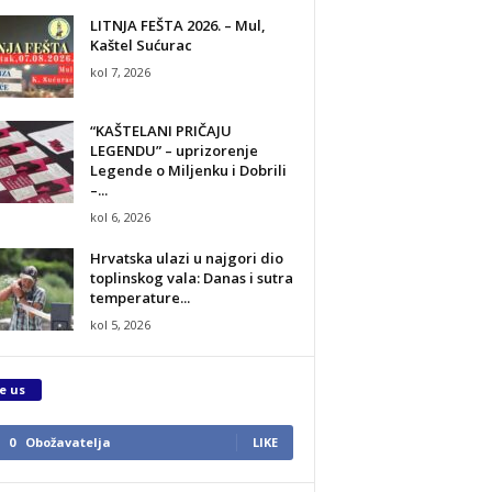
LITNJA FEŠTA 2026. – Mul,
Kaštel Sućurac
kol 7, 2026
“KAŠTELANI PRIČAJU
LEGENDU” – uprizorenje
Legende o Miljenku i Dobrili
–...
kol 6, 2026
Hrvatska ulazi u najgori dio
toplinskog vala: Danas i sutra
temperature...
kol 5, 2026
e us
0
Obožavatelja
LIKE