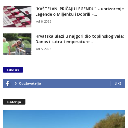
“KAŠTELANI PRIČAJU LEGENDU” – uprizorenje
Legende o Miljenku i Dobrili –...
kol 6, 2026
Hrvatska ulazi u najgori dio toplinskog vala:
Danas i sutra temperature...
kol 5, 2026
Like us
0
Obožavatelja
LIKE
Galerija