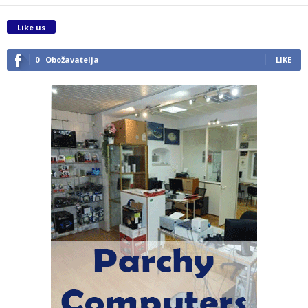
Like us
0
Obožavatelja
LIKE