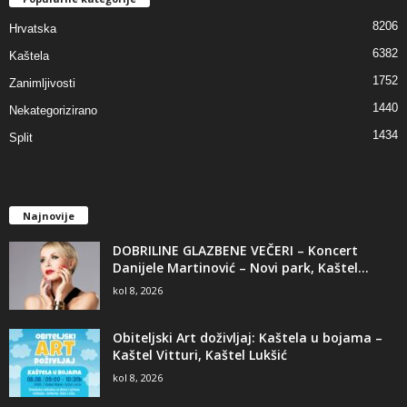
8206
Hrvatska
6382
Kaštela
1752
Zanimljivosti
1440
Nekategorizirano
1434
Split
Najnovije
DOBRILINE GLAZBENE VEČERI – Koncert
Danijele Martinović – Novi park, Kaštel...
kol 8, 2026
Obiteljski Art doživljaj: Kaštela u bojama –
Kaštel Vitturi, Kaštel Lukšić
kol 8, 2026