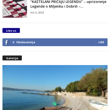
“KAŠTELANI PRIČAJU LEGENDU” – uprizorenje
Legende o Miljenku i Dobrili –...
kol 6, 2026
Like us
0
Obožavatelja
LIKE
Galerija