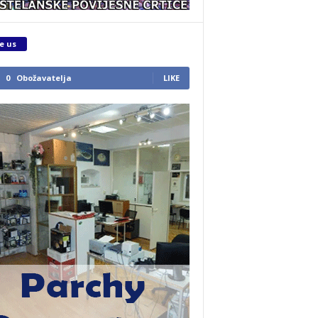
e us
0
Obožavatelja
LIKE