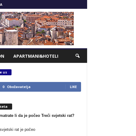
A
ON
APARTMANI&HOTELI
e us
0
Obožavatelja
LIKE
keta
matrate li da je počeo Treći svjetski rat?
svjetski rat je počeo