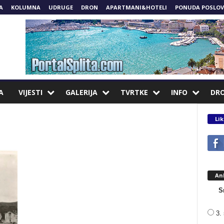
A
KOLUMNA
UDRUGE
DRON
APARTMANI&HOTELI
PONUDA POSLOV
A
VIJESTI
GALERIJA
TVRTKE
INFO
DR
Lik
An
S
3. 