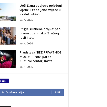
Uoči Dana pobjede položeni
vijenci i zapaljene svijeće u
Kaštel Lukšiću...
kol 5, 2026
Stigle službene brojke: pao
promet u splitskoj Zračnoj
luci! I to...
kol 4, 2026
Predstava “BEZ PRIVATNOG,
MOLIM” – Novi park /
Kulturni centar, Kaštel...
kol 4, 2026
e us
0
Obožavatelja
LIKE