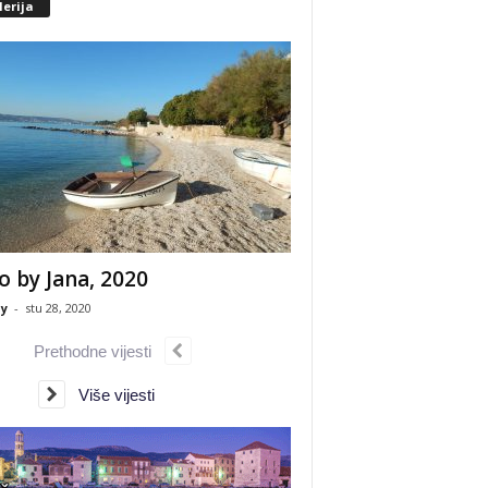
erija
o by Jana, 2020
y
-
stu 28, 2020
Prethodne vijesti
Više vijesti