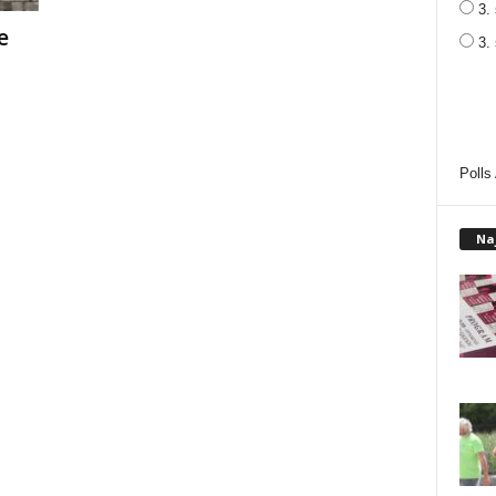
3. 
e
3.
Polls
Na