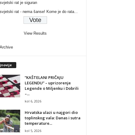
svjetski rat je siguran
 svjetski rat - nema šanse! Kome je do rata...
View Results
 Archive
jnovije
“KAŠTELANI PRIČAJU
LEGENDU” – uprizorenje
Legende o Miljenku i Dobrili
–...
kol 6, 2026
Hrvatska ulazi u najgori dio
toplinskog vala: Danas i sutra
temperature...
kol 5, 2026