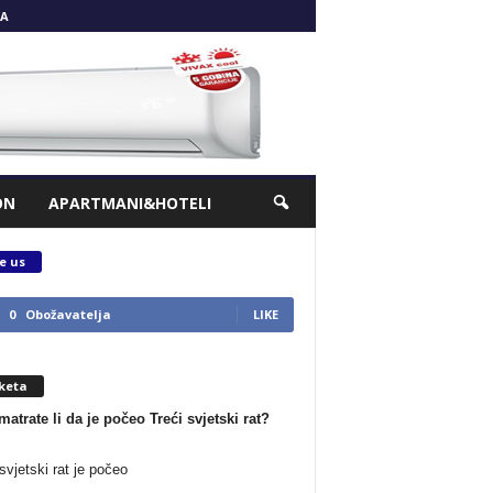
A
ON
APARTMANI&HOTELI
e us
0
Obožavatelja
LIKE
keta
matrate li da je počeo Treći svjetski rat?
svjetski rat je počeo