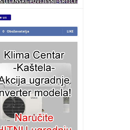
e us
0
Obožavatelja
LIKE