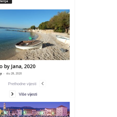
erija
o by Jana, 2020
y
-
stu 28, 2020
Prethodne vijesti
Više vijesti