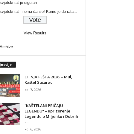
svjetski rat je siguran
 svjetski rat - nema šanse! Kome je do rata...
View Results
 Archive
jnovije
LITNJA FEŠTA 2026. – Mul,
Kaštel Sućurac
kol 7, 2026
“KAŠTELANI PRIČAJU
LEGENDU” – uprizorenje
Legende o Miljenku i Dobrili
–...
kol 6, 2026