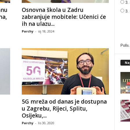
3. 
anu
Osnovna škola u Zadru
3.
ma,
zabranjuje mobitele: Učenici će
ih na ulazu...
Parchy
-
sij 18, 2024
Polls
Na
5G mreža od danas je dostupna
u Zagrebu, Rijeci, Splitu,
Osijeku,...
Parchy
-
lis 30, 2020