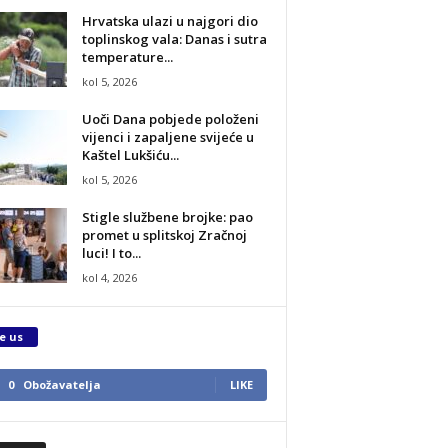
Hrvatska ulazi u najgori dio
toplinskog vala: Danas i sutra
temperature...
kol 5, 2026
Uoči Dana pobjede položeni
vijenci i zapaljene svijeće u
Kaštel Lukšiću...
kol 5, 2026
Stigle službene brojke: pao
promet u splitskoj Zračnoj
luci! I to...
kol 4, 2026
e us
0
Obožavatelja
LIKE