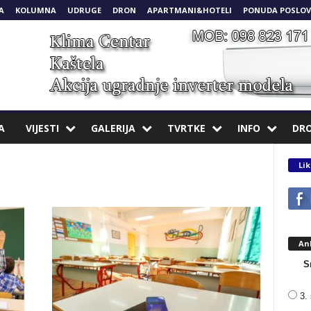
A
KOLUMNA
UDRUGE
DRON
APARTMANI&HOTELI
PONUDA POSLOV
A
VIJESTI
GALERIJA
TVRTKE
INFO
DR
Lik
An
S
3. 