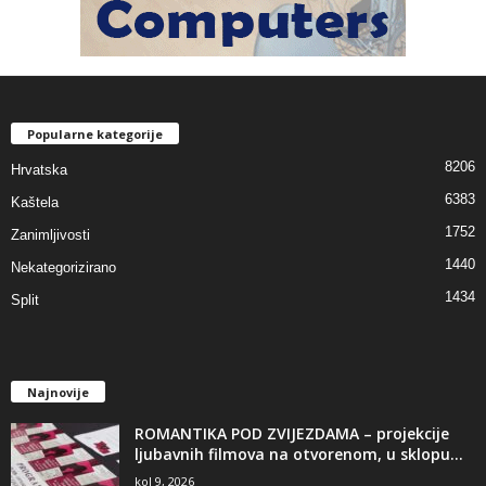
Popularne kategorije
8206
Hrvatska
6383
Kaštela
1752
Zanimljivosti
1440
Nekategorizirano
1434
Split
Najnovije
ROMANTIKA POD ZVIJEZDAMA – projekcije
ljubavnih filmova na otvorenom, u sklopu...
kol 9, 2026