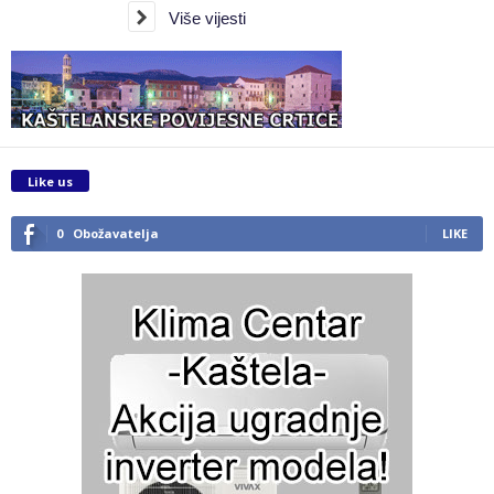
Više vijesti
Like us
0
Obožavatelja
LIKE