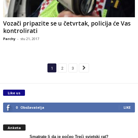
Vozači pripazite se u četvrtak, policija će Vas
kontrolirati
Parchy
-
stu 21, 2017
1
2
3
Like us
0
Obožavatelja
LIKE
Anketa
Smatrate li da je počeo Treći svjetski rat?