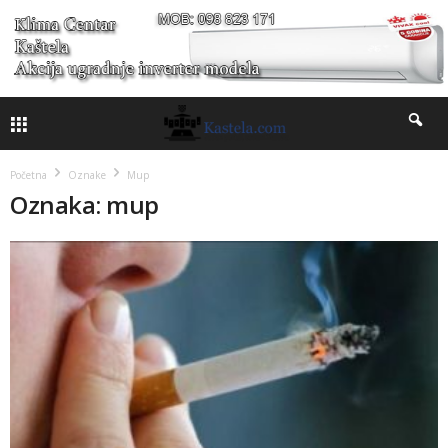
Početna
Oznake
Mup
Oznaka: mup