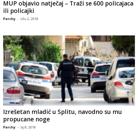
MUP objavio natječaj – Traži se 600 policajaca
ili policajki
Parchy
-
ožu 2, 2018
Izrešetan mladić u Splitu, navodno su mu
propucane noge
Parchy
-
sij 8, 2018