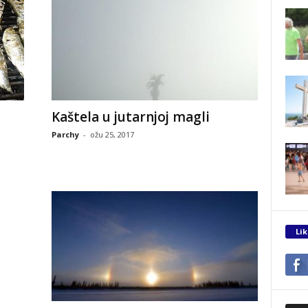
Kaštela u jutarnjoj magli
Parchy
-
ožu 25, 2017
Lik