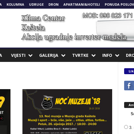
A
KOLUMNA
UDRUGE
DRON
APARTMANI&HOTELI
PONUDA POSLOV
A
VIJESTI
GALERIJA
TVRTKE
INFO
DR
Lik
An
S
3. 