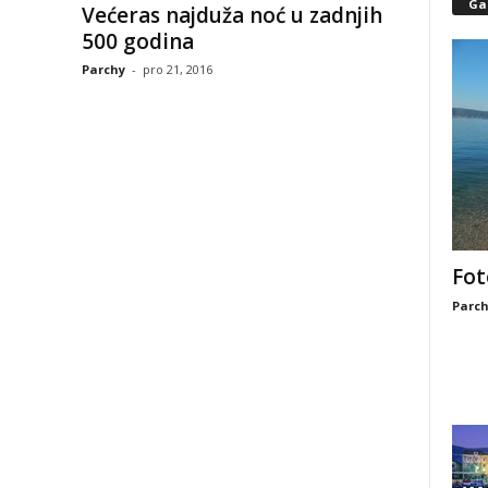
Gal
Većeras najduža noć u zadnjih
500 godina
Parchy
-
pro 21, 2016
Fot
Parch