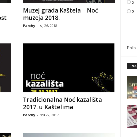
3. 
Muzej grada Kaštela – Noć
3.
ost
muzeja 2018.
Parchy
-
sij 26, 2018
Polls
Na
Tradicionalna Noć kazališta
2017. u Kaštelima
Parchy
-
stu 22, 2017