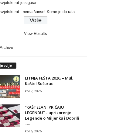
svjetski rat je siguran
 svjetski rat - nema šanse! Kome je do rata...
View Results
 Archive
jnovije
LITNJA FEŠTA 2026. – Mul,
Kaštel Sućurac
kol 7, 2026
“KAŠTELANI PRIČAJU
LEGENDU” – uprizorenje
Legende o Miljenku i Dobrili
–...
kol 6, 2026