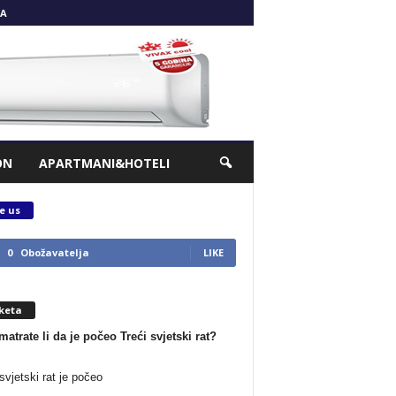
A
ON
APARTMANI&HOTELI
e us
0
Obožavatelja
LIKE
keta
matrate li da je počeo Treći svjetski rat?
svjetski rat je počeo