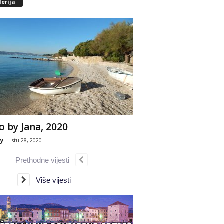
erija
o by Jana, 2020
y
-
stu 28, 2020
Prethodne vijesti
Više vijesti