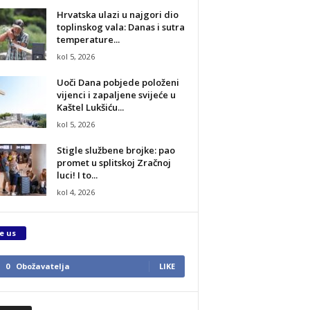
Hrvatska ulazi u najgori dio
toplinskog vala: Danas i sutra
temperature...
kol 5, 2026
Uoči Dana pobjede položeni
vijenci i zapaljene svijeće u
Kaštel Lukšiću...
kol 5, 2026
Stigle službene brojke: pao
promet u splitskoj Zračnoj
luci! I to...
kol 4, 2026
e us
0
Obožavatelja
LIKE