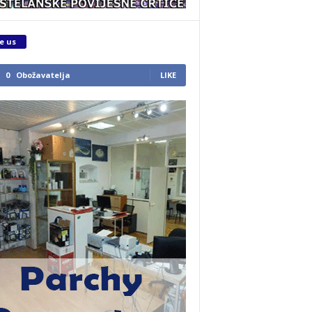
e us
0
Obožavatelja
LIKE