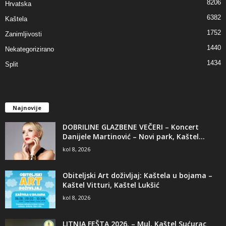
8206
Hrvatska
6382
Kaštela
1752
Zanimljivosti
1440
Nekategorizirano
1434
Split
Najnovije
DOBRILINE GLAZBENE VEČERI – Koncert
Danijele Martinović – Novi park, Kaštel...
kol 8, 2026
Obiteljski Art doživljaj: Kaštela u bojama –
Kaštel Vitturi, Kaštel Lukšić
kol 8, 2026
LITNJA FEŠTA 2026. – Mul, Kaštel Sućurac