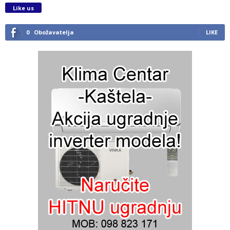
Like us
0
Obožavatelja
LIKE