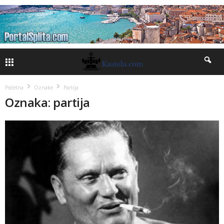
Početna
Oznake
Partija
Oznaka: partija