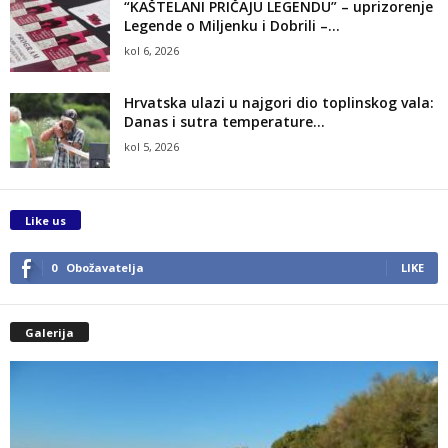
“KAŠTELANI PRIČAJU LEGENDU” – uprizorenje
Legende o Miljenku i Dobrili –...
kol 6, 2026
Hrvatska ulazi u najgori dio toplinskog vala:
Danas i sutra temperature...
kol 5, 2026
Like us
0
Obožavatelja
LIKE
Galerija