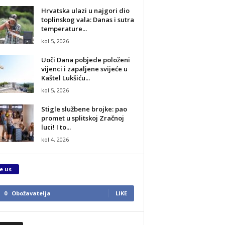
Hrvatska ulazi u najgori dio
toplinskog vala: Danas i sutra
temperature...
kol 5, 2026
Uoči Dana pobjede položeni
vijenci i zapaljene svijeće u
Kaštel Lukšiću...
kol 5, 2026
Stigle službene brojke: pao
promet u splitskoj Zračnoj
luci! I to...
kol 4, 2026
e us
0
Obožavatelja
LIKE