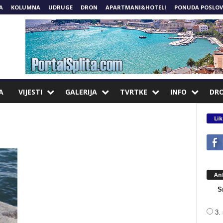
A
KOLUMNA
UDRUGE
DRON
APARTMANI&HOTELI
PONUDA POSLOV
A
VIJESTI
GALERIJA
TVRTKE
INFO
DR
Lik
An
S
3. 