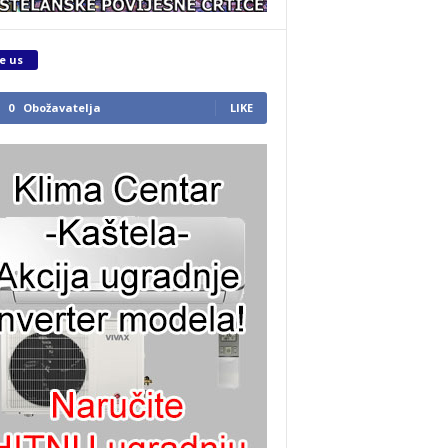
e us
0
Obožavatelja
LIKE