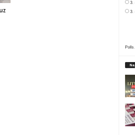
3. 
uz
3.
Polls
Na