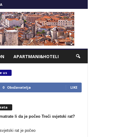
A
ON
APARTMANI&HOTELI
e us
0
Obožavatelja
LIKE
keta
matrate li da je počeo Treći svjetski rat?
svjetski rat je počeo