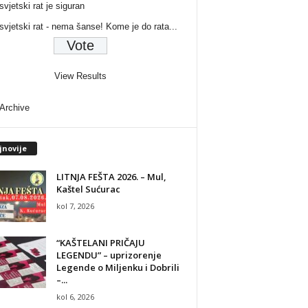
svjetski rat je siguran
 svjetski rat - nema šanse! Kome je do rata...
View Results
 Archive
jnovije
LITNJA FEŠTA 2026. – Mul,
Kaštel Sućurac
kol 7, 2026
“KAŠTELANI PRIČAJU
LEGENDU” – uprizorenje
Legende o Miljenku i Dobrili
–...
kol 6, 2026