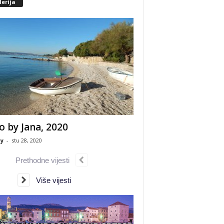
erija
o by Jana, 2020
y
-
stu 28, 2020
Prethodne vijesti
Više vijesti