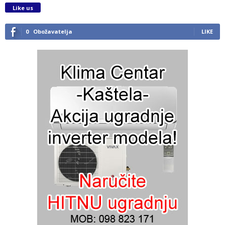
Like us
0
Obožavatelja
LIKE