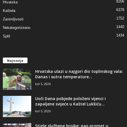
8206
Hrvatska
6378
Kaštela
1752
Zanimljivosti
1440
Nekategorizirano
1434
Split
Najnovije
Hrvatska ulazi u najgori dio toplinskog vala:
Danas i sutra temperature...
kol 5, 2026
Uoči Dana pobjede položeni vijenci i
zapaljene svijeće u Kaštel Lukšiću...
kol 5, 2026
Stigle službene brojke: pao promet u