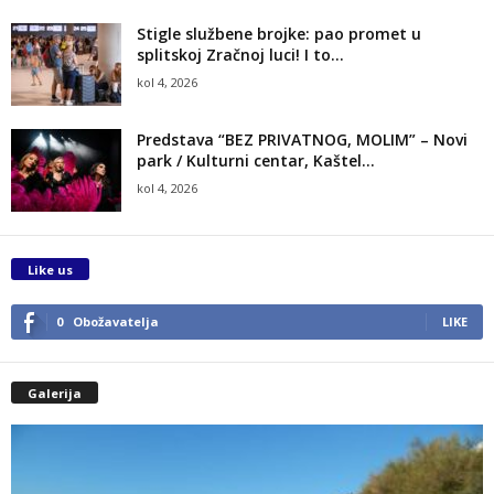
Stigle službene brojke: pao promet u
splitskoj Zračnoj luci! I to...
kol 4, 2026
Predstava “BEZ PRIVATNOG, MOLIM” – Novi
park / Kulturni centar, Kaštel...
kol 4, 2026
Like us
0
Obožavatelja
LIKE
Galerija