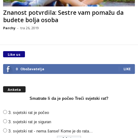
Znanost potvrdila: Sestre vam pomažu da
budete bolja osoba
Parchy
-
tra 26, 2019
Like us
0
Obožavatelja
LIKE
Anketa
Smatrate li da je počeo Treći svjetski rat?
3. svjetski rat je počeo
3. svjetski rat je siguran
3. svjetski rat - nema šanse! Kome je do rata...