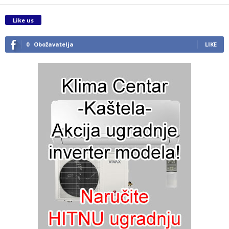
Like us
0
Obožavatelja
LIKE