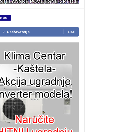
e us
0
Obožavatelja
LIKE