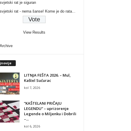
svjetski rat je siguran
 svjetski rat - nema šanse! Kome je do rata...
View Results
 Archive
jnovije
LITNJA FEŠTA 2026. – Mul,
Kaštel Sućurac
kol 7, 2026
“KAŠTELANI PRIČAJU
LEGENDU” – uprizorenje
Legende o Miljenku i Dobrili
–...
kol 6, 2026