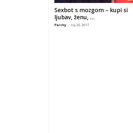
Sexbot s mozgom – kupi si
ljubav, ženu, …
Parchy
-
ruj 26, 2017