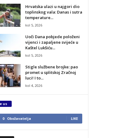
Hrvatska ulazi u najgori dio
toplinskog vala: Danas i sutra
temperature...
kol 5, 2026
Uoči Dana pobjede položeni
vijenci i zapaljene svijeće u
Kaštel Lukšiću...
kol 5, 2026
Stigle službene brojke: pao
promet u splitskoj Zračnoj
luci! I to...
kol 4, 2026
e us
0
Obožavatelja
LIKE