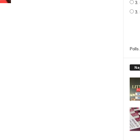
3. 
3.
Polls
Na