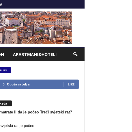
A
ON
APARTMANI&HOTELI
e us
0
Obožavatelja
LIKE
keta
matrate li da je počeo Treći svjetski rat?
svjetski rat je počeo