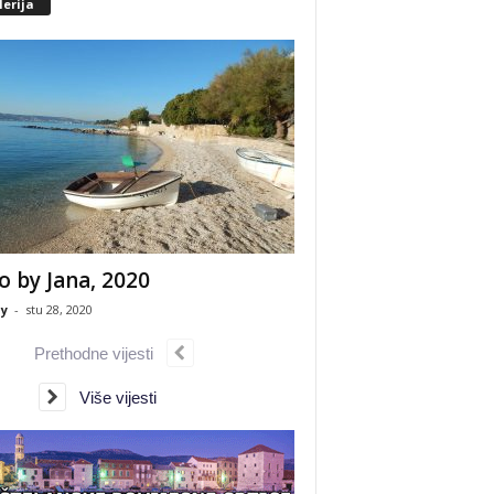
erija
o by Jana, 2020
y
-
stu 28, 2020
Prethodne vijesti
Više vijesti