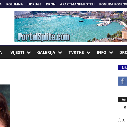
A
KOLUMNA
UDRUGE
DRON
APARTMANI&HOTELI
PONUDA POSLOV
A
VIJESTI
GALERIJA
TVRTKE
INFO
DR
Lik
An
S
3. 