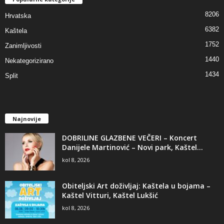
8206
Hrvatska
6382
Kaštela
1752
Zanimljivosti
1440
Nekategorizirano
1434
Split
Najnovije
DOBRILINE GLAZBENE VEČERI – Koncert
Danijele Martinović – Novi park, Kaštel...
kol 8, 2026
Obiteljski Art doživljaj: Kaštela u bojama –
Kaštel Vitturi, Kaštel Lukšić
kol 8, 2026