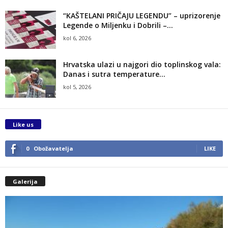
“KAŠTELANI PRIČAJU LEGENDU” – uprizorenje
Legende o Miljenku i Dobrili –...
kol 6, 2026
Hrvatska ulazi u najgori dio toplinskog vala:
Danas i sutra temperature...
kol 5, 2026
Like us
0
Obožavatelja
LIKE
Galerija