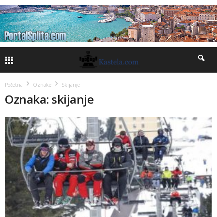
Početna
Oznake
Skijanje
Oznaka: skijanje