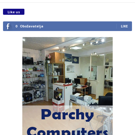
Like us
0
Obožavatelja
LIKE