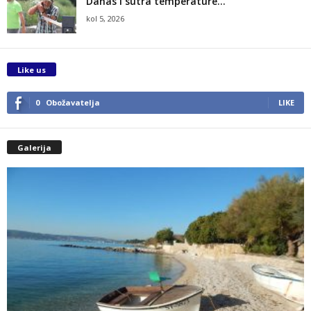
Danas i sutra temperature...
kol 5, 2026
Like us
0
Obožavatelja
LIKE
Galerija