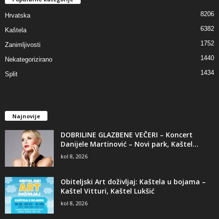
8206
Hrvatska
6382
Kaštela
1752
Zanimljivosti
1440
Nekategorizirano
1434
Split
Najnovije
DOBRILINE GLAZBENE VEČERI – Koncert
Danijele Martinović – Novi park, Kaštel...
kol 8, 2026
Obiteljski Art doživljaj: Kaštela u bojama –
Kaštel Vitturi, Kaštel Lukšić
kol 8, 2026