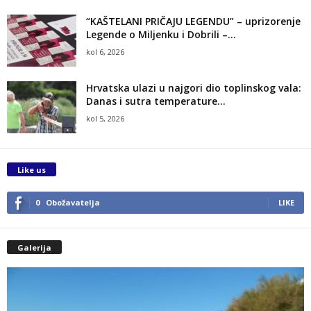
“KAŠTELANI PRIČAJU LEGENDU” – uprizorenje
Legende o Miljenku i Dobrili –...
kol 6, 2026
Hrvatska ulazi u najgori dio toplinskog vala:
Danas i sutra temperature...
kol 5, 2026
Like us
0
Obožavatelja
LIKE
Galerija