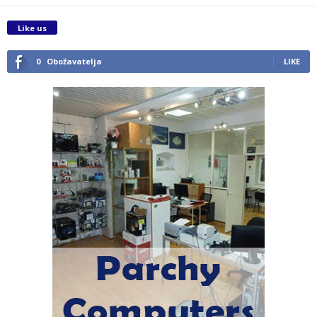
Like us
0
Obožavatelja
LIKE