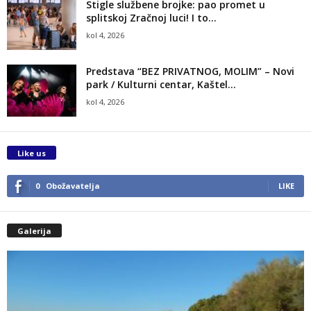
Stigle službene brojke: pao promet u
splitskoj Zračnoj luci! I to...
kol 4, 2026
Predstava “BEZ PRIVATNOG, MOLIM” – Novi
park / Kulturni centar, Kaštel...
kol 4, 2026
Like us
0
Obožavatelja
LIKE
Galerija