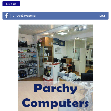
Like us
0
Obožavatelja
LIKE