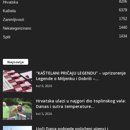
8206
Hrvatska
6379
Kaštela
1752
Zanimljivosti
1440
Nekategorizirano
1434
Split
Najnovije
“KAŠTELANI PRIČAJU LEGENDU” – uprizorenje
Legende o Miljenku i Dobrili –...
kol 6, 2026
Hrvatska ulazi u najgori dio toplinskog vala:
Danas i sutra temperature...
kol 5, 2026
Uoči Dana pobjede položeni vijenci i