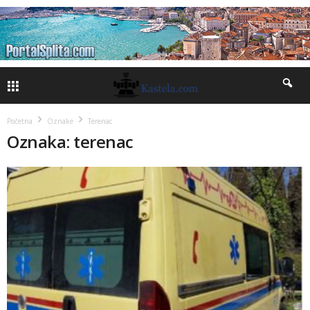
Početna
Oznake
Terenac
Oznaka: terenac