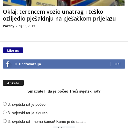
Oklaj: terencem vozio unatrag i teško
ozlijedio pješakinju na pješačkom prijelazu
Parchy
-
sij 16, 2019
Like us
0
Obožavatelja
LIKE
Anketa
Smatrate li da je počeo Treći svjetski rat?
3. svjetski rat je počeo
3. svjetski rat je siguran
3. svjetski rat - nema šanse! Kome je do rata...