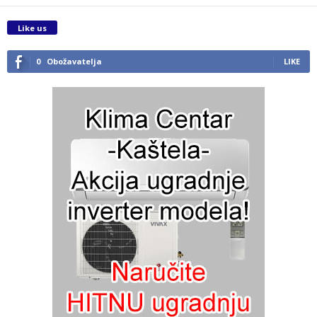
Like us
0
Obožavatelja
LIKE