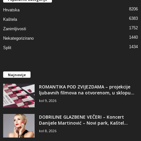
8206
Hrvatska
6383
Kaštela
1752
Zanimljivosti
1440
Nekategorizirano
1434
Split
Najnovije
ROMANTIKA POD ZVIJEZDAMA – projekcije
ljubavnih filmova na otvorenom, u sklopu...
kol 9, 2026
DOBRILINE GLAZBENE VEČERI – Koncert
Danijele Martinović – Novi park, Kaštel...
kol 8, 2026