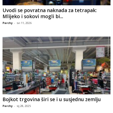
Uvodi se povratna naknada za tetrapak:
Mlijeko i sokovi mogli bi...
Parchy
-
svi 11, 2026
Bojkot trgovina širi se i u susjednu zemlju
Parchy
-
sij 28, 2025