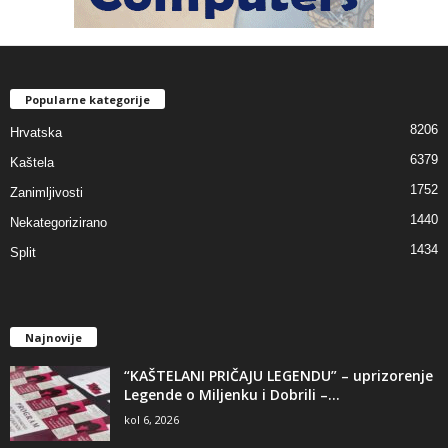
Popularne kategorije
8206
Hrvatska
6379
Kaštela
1752
Zanimljivosti
1440
Nekategorizirano
1434
Split
Najnovije
“KAŠTELANI PRIČAJU LEGENDU” – uprizorenje
Legende o Miljenku i Dobrili –...
kol 6, 2026