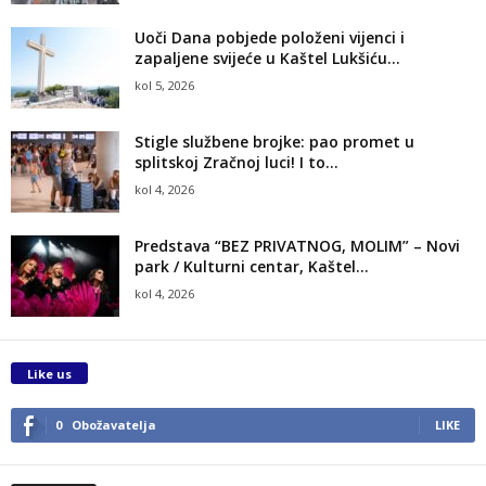
Uoči Dana pobjede položeni vijenci i
zapaljene svijeće u Kaštel Lukšiću...
kol 5, 2026
Stigle službene brojke: pao promet u
splitskoj Zračnoj luci! I to...
kol 4, 2026
Predstava “BEZ PRIVATNOG, MOLIM” – Novi
park / Kulturni centar, Kaštel...
kol 4, 2026
Like us
0
Obožavatelja
LIKE