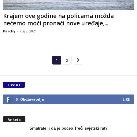
Krajem ove godine na policama možda
nećemo moći pronaći nove uređaje,...
Parchy
-
ruj 8, 2021
1
2
Like us
0
Obožavatelja
LIKE
Anketa
Smatrate li da je počeo Treći svjetski rat?