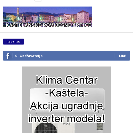
Like us
0
Obožavatelja
LIKE