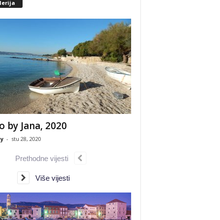
erija
o by Jana, 2020
y
-
stu 28, 2020
Prethodne vijesti
Više vijesti