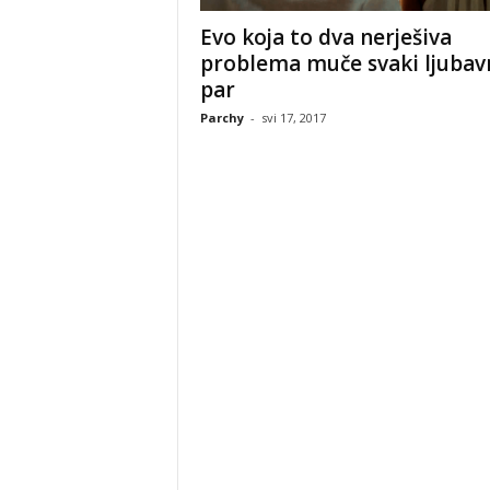
Evo koja to dva nerješiva
problema muče svaki ljubav
par
Parchy
-
svi 17, 2017