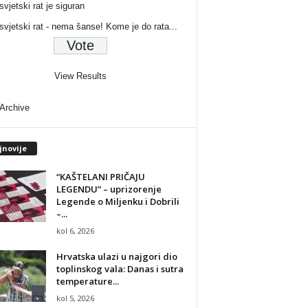
svjetski rat je siguran
 svjetski rat - nema šanse! Kome je do rata...
View Results
 Archive
jnovije
“KAŠTELANI PRIČAJU
LEGENDU” – uprizorenje
Legende o Miljenku i Dobrili
–...
kol 6, 2026
Hrvatska ulazi u najgori dio
toplinskog vala: Danas i sutra
temperature...
kol 5, 2026