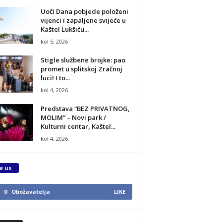
Uoči Dana pobjede položeni
vijenci i zapaljene svijeće u
Kaštel Lukšiću...
kol 5, 2026
Stigle službene brojke: pao
promet u splitskoj Zračnoj
luci! I to...
kol 4, 2026
Predstava “BEZ PRIVATNOG,
MOLIM” – Novi park /
Kulturni centar, Kaštel...
kol 4, 2026
e us
0
Obožavatelja
LIKE