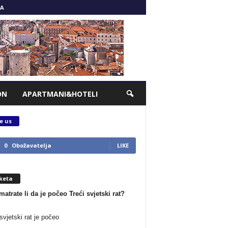
A
ON
APARTMANI&HOTELI
e us
0
Obožavatelja
LIKE
keta
matrate li da je počeo Treći svjetski rat?
svjetski rat je počeo