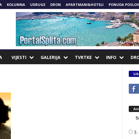
A
KOLUMNA
UDRUGE
DRON
APARTMANI&HOTELI
PONUDA POSLOV
A
VIJESTI
GALERIJA
TVRTKE
INFO
DR
Lik
An
S
3. 