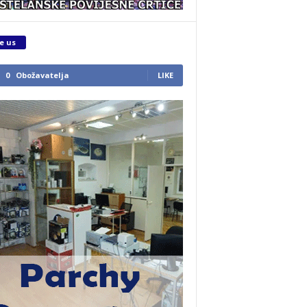
e us
0
Obožavatelja
LIKE