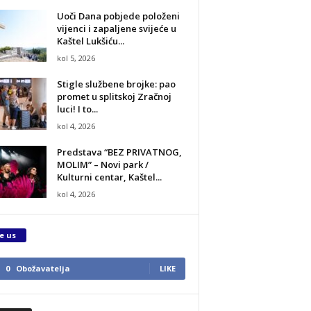
Uoči Dana pobjede položeni
vijenci i zapaljene svijeće u
Kaštel Lukšiću...
kol 5, 2026
Stigle službene brojke: pao
promet u splitskoj Zračnoj
luci! I to...
kol 4, 2026
Predstava “BEZ PRIVATNOG,
MOLIM” – Novi park /
Kulturni centar, Kaštel...
kol 4, 2026
e us
0
Obožavatelja
LIKE