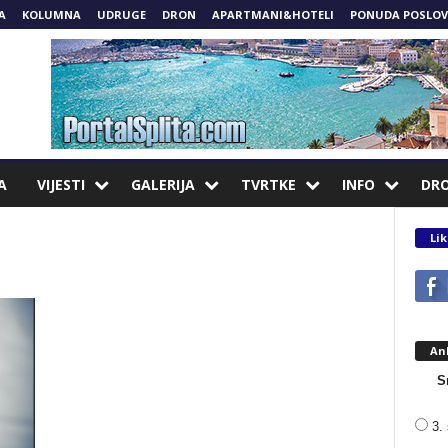
A
KOLUMNA
UDRUGE
DRON
APARTMANI&HOTELI
PONUDA POSLOV
A
VIJESTI
GALERIJA
TVRTKE
INFO
DR
Lik
An
S
3. 