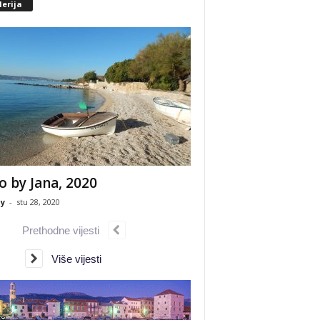
erija
o by Jana, 2020
y
-
stu 28, 2020
Prethodne vijesti
Više vijesti