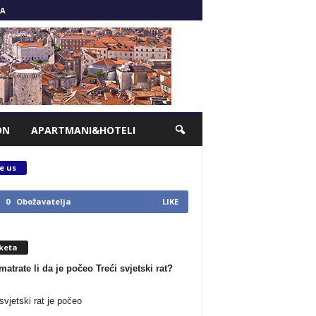
A
ON
APARTMANI&HOTELI
e us
0
Obožavatelja
LIKE
keta
matrate li da je počeo Treći svjetski rat?
svjetski rat je počeo