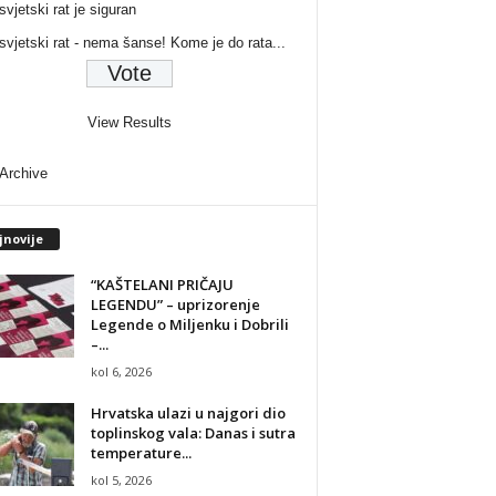
svjetski rat je siguran
 svjetski rat - nema šanse! Kome je do rata...
View Results
 Archive
jnovije
“KAŠTELANI PRIČAJU
LEGENDU” – uprizorenje
Legende o Miljenku i Dobrili
–...
kol 6, 2026
Hrvatska ulazi u najgori dio
toplinskog vala: Danas i sutra
temperature...
kol 5, 2026