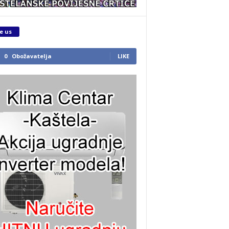
e us
0
Obožavatelja
LIKE