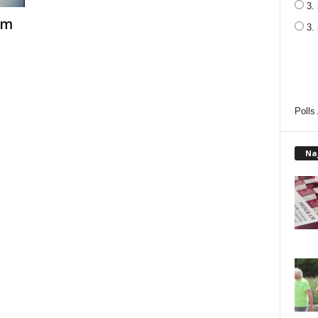
3. 
em
3.
Polls
Na