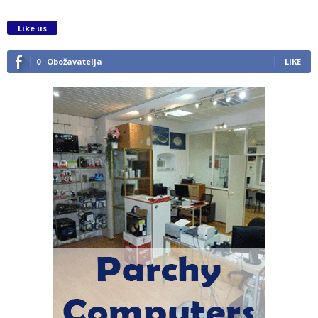
Like us
0
Obožavatelja
LIKE