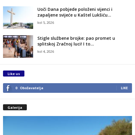
Uoči Dana pobjede položeni vijenci i
zapaljene svijeće u Kaštel Lukšiću...
kol 5, 2026
Stigle službene brojke: pao promet u
splitskoj Zračnoj luci! I to...
kol 4, 2026
Like us
0
Obožavatelja
LIKE
Galerija