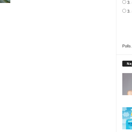
3. 
3.
Polls
Na