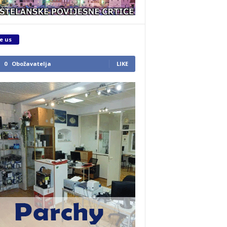
e us
0
Obožavatelja
LIKE