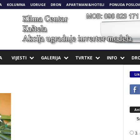
A
KOLUMNA
UDRUGE
DRON
APARTMANI&HOTELI
PONUDA POSLOV
A
VIJESTI
GALERIJA
TVRTKE
INFO
DR
Lik
An
S
3. 