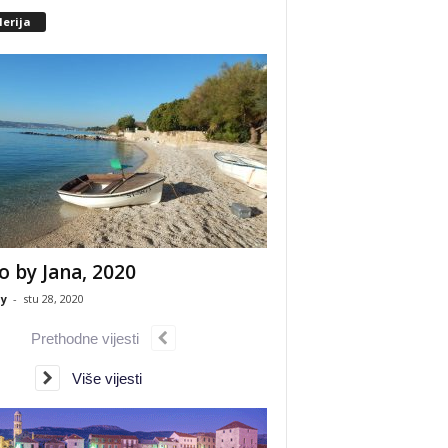
erija
o by Jana, 2020
y
-
stu 28, 2020
Prethodne vijesti
Više vijesti