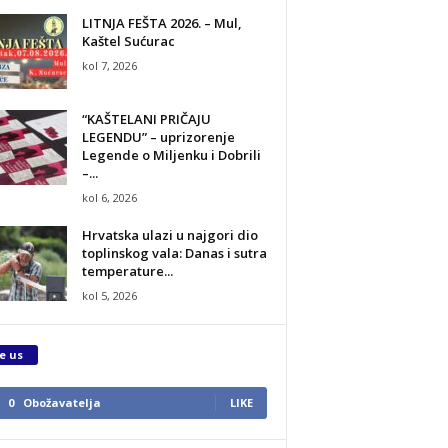
LITNJA FEŠTA 2026. – Mul,
Kaštel Sućurac
kol 7, 2026
“KAŠTELANI PRIČAJU
LEGENDU” – uprizorenje
Legende o Miljenku i Dobrili
–...
kol 6, 2026
Hrvatska ulazi u najgori dio
toplinskog vala: Danas i sutra
temperature...
kol 5, 2026
e us
0
Obožavatelja
LIKE