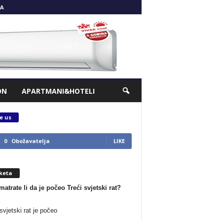
A
ON
APARTMANI&HOTELI
e us
0
Obožavatelja
LIKE
keta
matrate li da je počeo Treći svjetski rat?
svjetski rat je počeo