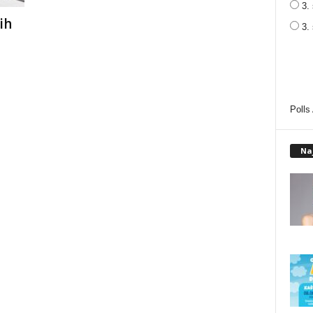
3. 
ih
3.
Polls
Na