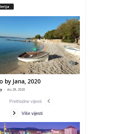
erija
o by Jana, 2020
y
-
stu 28, 2020
Prethodne vijesti
Više vijesti