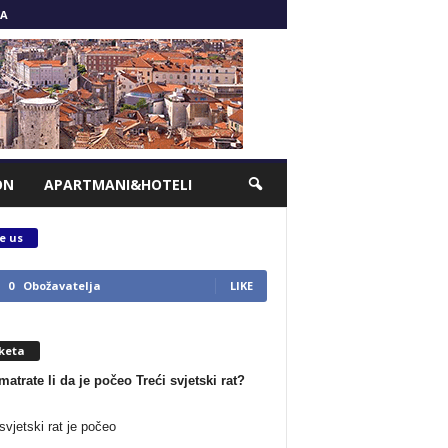
A
ON
APARTMANI&HOTELI
e us
0
Obožavatelja
LIKE
keta
matrate li da je počeo Treći svjetski rat?
svjetski rat je počeo