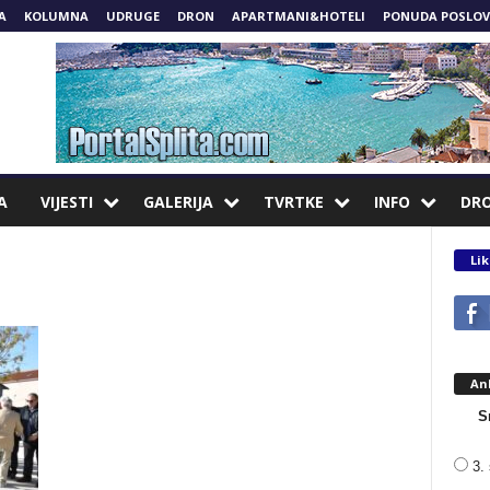
A
KOLUMNA
UDRUGE
DRON
APARTMANI&HOTELI
PONUDA POSLOV
A
VIJESTI
GALERIJA
TVRTKE
INFO
DR
Lik
An
S
3. 