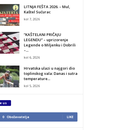
LITNJA FEŠTA 2026. – Mul,
Kaštel Sućurac
kol 7, 2026
“KAŠTELANI PRIČAJU
LEGENDU” – uprizorenje
Legende o Miljenku i Dobrili
–...
kol 6, 2026
Hrvatska ulazi u najgori dio
toplinskog vala: Danas i sutra
temperature...
kol 5, 2026
e us
0
Obožavatelja
LIKE