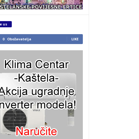
e us
0
Obožavatelja
LIKE