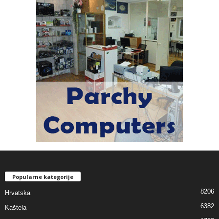
Popularne kategorije
8206
Hrvatska
6382
Kaštela