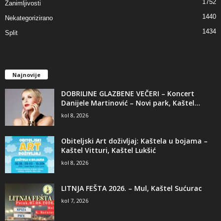
1752
Zanimljivosti
1440
Nekategorizirano
1434
Split
Najnovije
DOBRILINE GLAZBENE VEČERI – Koncert
Danijele Martinović – Novi park, Kaštel...
kol 8, 2026
Obiteljski Art doživljaj: Kaštela u bojama –
Kaštel Vitturi, Kaštel Lukšić
kol 8, 2026
LITNJA FEŠTA 2026. – Mul, Kaštel Sućurac
kol 7, 2026