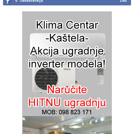
0
Obožavatelja
LIKE