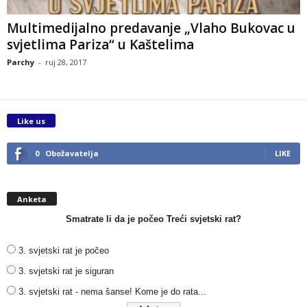
Multimedijalno predavanje „Vlaho Bukovac u
svjetlima Pariza“ u Kaštelima
Parchy
-
ruj 28, 2017
Like us
0
Obožavatelja
LIKE
Anketa
Smatrate li da je počeo Treći svjetski rat?
3. svjetski rat je počeo
3. svjetski rat je siguran
3. svjetski rat - nema šanse! Kome je do rata...