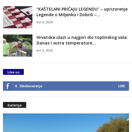
“KAŠTELANI PRIČAJU LEGENDU” – uprizorenje
Legende o Miljenku i Dobrili –...
kol 6, 2026
Hrvatska ulazi u najgori dio toplinskog vala:
Danas i sutra temperature...
kol 5, 2026
Like us
0
Obožavatelja
LIKE
Galerija