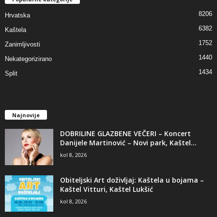
8206
Hrvatska
6382
Kaštela
1752
Zanimljivosti
1440
Nekategorizirano
1434
Split
Najnovije
DOBRILINE GLAZBENE VEČERI – Koncert
Danijele Martinović – Novi park, Kaštel...
kol 8, 2026
Obiteljski Art doživljaj: Kaštela u bojama –
Kaštel Vitturi, Kaštel Lukšić
kol 8, 2026