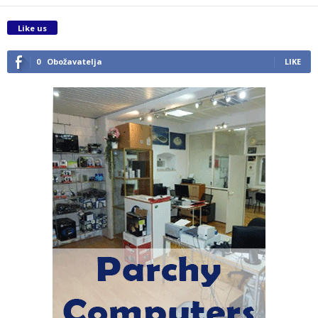
Like us
0
Obožavatelja
LIKE