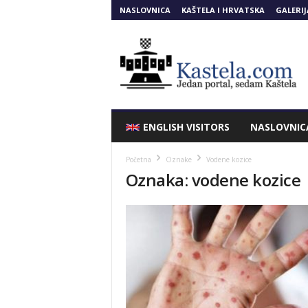
NASLOVNICA
KAŠTELA I HRVATSKA
GALERIJ
Kastela.COM
ENGLISH VISITORS
NASLOVNIC
Početna
Oznake
Vodene kozice
Oznaka: vodene kozice