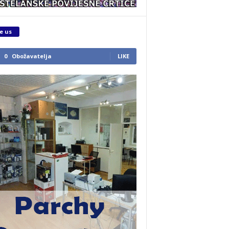
e us
0
Obožavatelja
LIKE