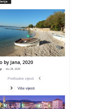
erija
o by Jana, 2020
y
-
stu 28, 2020
Prethodne vijesti
Više vijesti