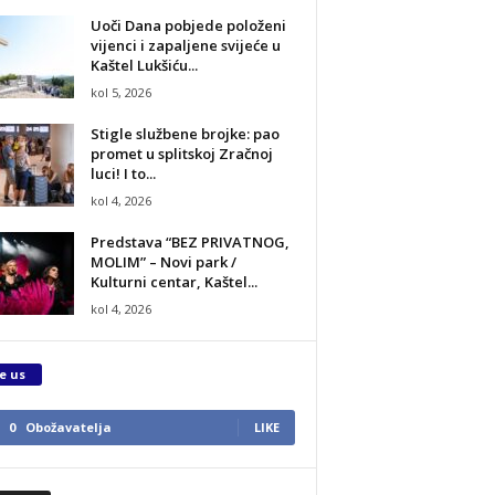
Uoči Dana pobjede položeni
vijenci i zapaljene svijeće u
Kaštel Lukšiću...
kol 5, 2026
Stigle službene brojke: pao
promet u splitskoj Zračnoj
luci! I to...
kol 4, 2026
Predstava “BEZ PRIVATNOG,
MOLIM” – Novi park /
Kulturni centar, Kaštel...
kol 4, 2026
e us
0
Obožavatelja
LIKE