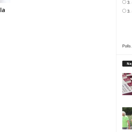
3. 
la
3.
Polls
Na