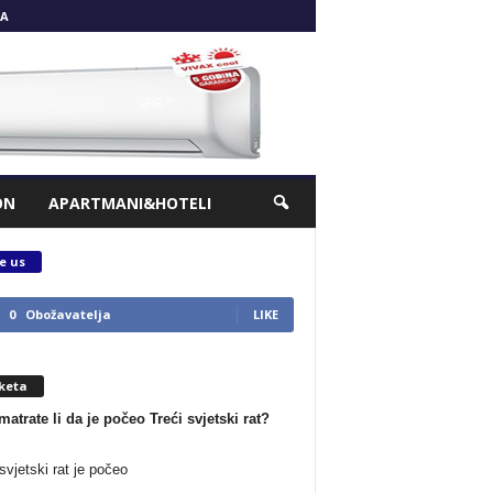
A
ON
APARTMANI&HOTELI
e us
0
Obožavatelja
LIKE
keta
matrate li da je počeo Treći svjetski rat?
svjetski rat je počeo