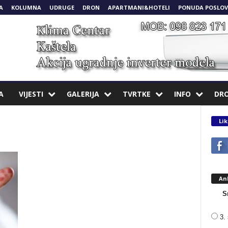
A
KOLUMNA
UDRUGE
DRON
APARTMANI&HOTELI
PONUDA POSLOV
A
VIJESTI
GALERIJA
TVRTKE
INFO
DR
Lik
An
S
3. 