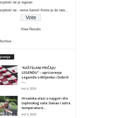
svjetski rat je siguran
 svjetski rat - nema šanse! Kome je do rata...
View Results
 Archive
jnovije
“KAŠTELANI PRIČAJU
LEGENDU” – uprizorenje
Legende o Miljenku i Dobrili
–...
kol 6, 2026
Hrvatska ulazi u najgori dio
toplinskog vala: Danas i sutra
temperature...
kol 5, 2026