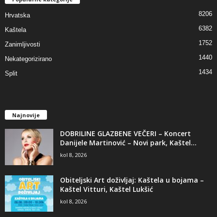
8206
Hrvatska
6382
Kaštela
1752
Zanimljivosti
1440
Nekategorizirano
1434
Split
Najnovije
DOBRILINE GLAZBENE VEČERI – Koncert
Danijele Martinović – Novi park, Kaštel...
kol 8, 2026
Obiteljski Art doživljaj: Kaštela u bojama –
Kaštel Vitturi, Kaštel Lukšić
kol 8, 2026