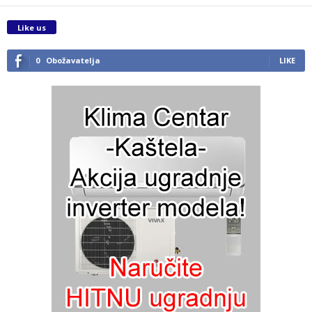
Like us
0
Obožavatelja
LIKE