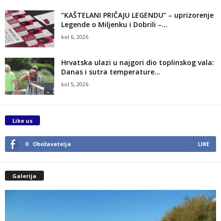
“KAŠTELANI PRIČAJU LEGENDU” – uprizorenje
Legende o Miljenku i Dobrili –...
kol 6, 2026
Hrvatska ulazi u najgori dio toplinskog vala:
Danas i sutra temperature...
kol 5, 2026
Like us
0
Obožavatelja
LIKE
Galerija