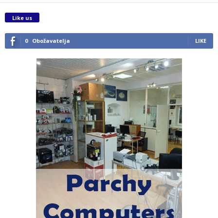
Like us
0
Obožavatelja
LIKE