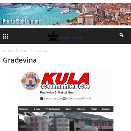
Početna
Tvrtke
Građevina
Građevina