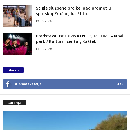
Stigle službene brojke: pao promet u
splitskoj Zračnoj luci! I to...
kol 4, 2026
Predstava “BEZ PRIVATNOG, MOLIM” – Novi
park / Kulturni centar, Kaštel...
kol 4, 2026
Like us
0
Obožavatelja
LIKE
Galerija