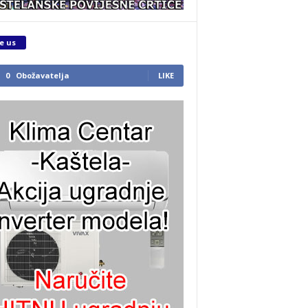
e us
0
Obožavatelja
LIKE