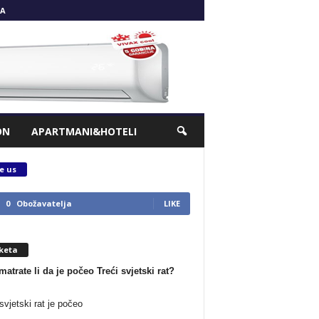
A
ON
APARTMANI&HOTELI
e us
0
Obožavatelja
LIKE
keta
matrate li da je počeo Treći svjetski rat?
svjetski rat je počeo