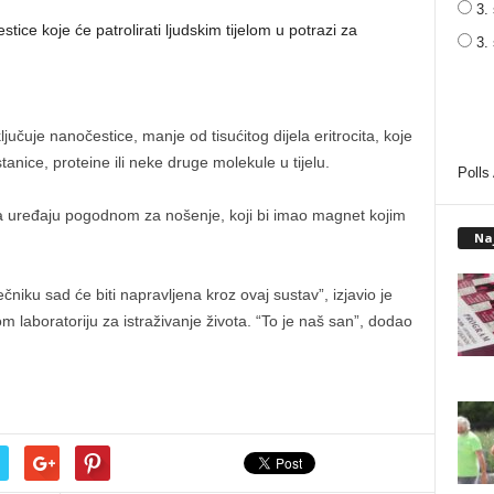
3. 
ice koje će patrolirati ljudskim tijelom u potrazi za
3.
učuje nanočestice, manje od tisućitog dijela eritrocita, koje
 stanice, proteine ili neke druge molekule u tijelu.
Polls
na uređaju pogodnom za nošenje, koji bi imao magnet kojim
Na
ečniku sad će biti napravljena kroz ovaj sustav”, izjavio je
 laboratoriju za istraživanje života. “To je naš san”, dodao