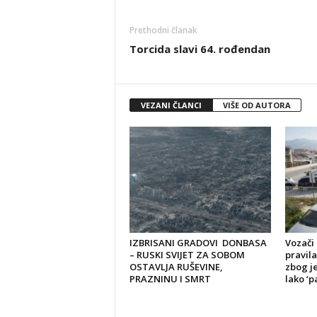
Prethodni članak
Torcida slavi 64. rođendan
VEZANI ČLANCI
VIŠE OD AUTORA
IZBRISANI GRADOVI DONBASA
Vozači 
– RUSKI SVIJET ZA SOBOM
pravila
OSTAVLJA RUŠEVINE,
zbog je
PRAZNINU I SMRT
lako ‘pa