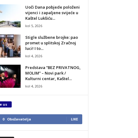
Uoči Dana pobjede položeni
vijenci i zapaljene svijeće u
Kaštel Lukšiću...
kol 5, 2026
Stigle službene brojke: pao
promet u splitskoj Zračnoj
luci! I to...
kol 4, 2026
Predstava “BEZ PRIVATNOG,
MOLIM” – Novi park /
Kulturni centar, Kaštel...
kol 4, 2026
e us
0
Obožavatelja
LIKE