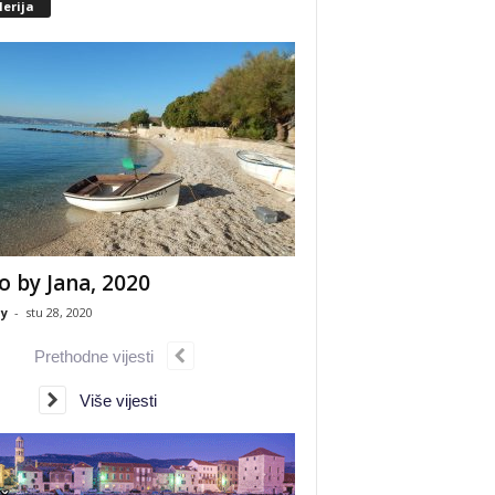
erija
o by Jana, 2020
y
-
stu 28, 2020
Prethodne vijesti
Više vijesti