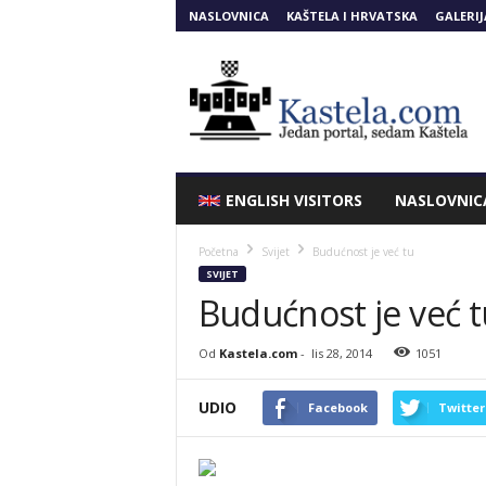
NASLOVNICA
KAŠTELA I HRVATSKA
GALERIJ
Kastela.COM
ENGLISH VISITORS
NASLOVNIC
Početna
Svijet
Budućnost je već tu
SVIJET
Budućnost je već t
Od
Kastela.com
-
lis 28, 2014
1051
UDIO
Facebook
Twitter