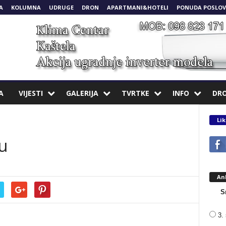
A
KOLUMNA
UDRUGE
DRON
APARTMANI&HOTELI
PONUDA POSLOV
A
VIJESTI
GALERIJA
TVRTKE
INFO
DR
Lik
u
An
S
3. 