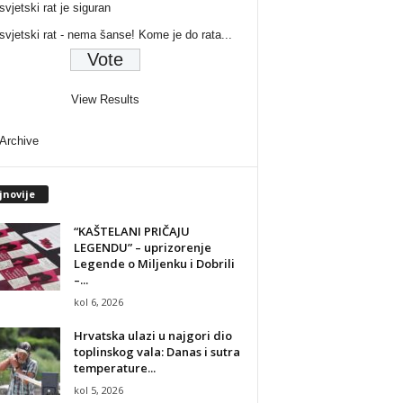
svjetski rat je siguran
 svjetski rat - nema šanse! Kome je do rata...
View Results
 Archive
jnovije
“KAŠTELANI PRIČAJU
LEGENDU” – uprizorenje
Legende o Miljenku i Dobrili
–...
kol 6, 2026
Hrvatska ulazi u najgori dio
toplinskog vala: Danas i sutra
temperature...
kol 5, 2026