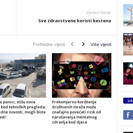
Sljedeći članak
Sve zdravstvene koristi kestena
Prethodne vijesti
Više vijesti
Lik
u panici, stižu nova
Prekomjerno korištenje
 kod tehničkih pregleda:
društvenih mreža može
dne novosti, mogli biste
značajno povećati rizik od
sti‘
narušavanja mentalnog
zdravlja kod djece