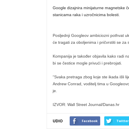
Google dizajnira minijaturne magnetske čest
stanicama raka i uzročnicima bolesti.
Posljednji Googleov ambiciozni pothvat uklj
će tragati za oboljenima i pričvrstiti se za
Kompanija je također objavila kako radi 
bi se čestice mogle privući i prebrojati.
“Svaka pretraga zbog koje ste ikada išli lij
Andrew Conrad, voditelj tima u Googleovom
je.
IZVOR: Wall Street Journal/Danas.hr
UDIO
Facebook
Twitter