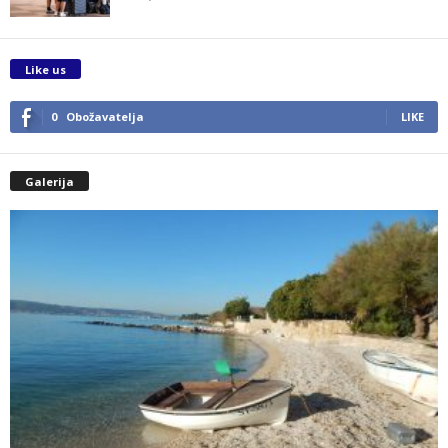
Like us
0
Obožavatelja
LIKE
Galerija