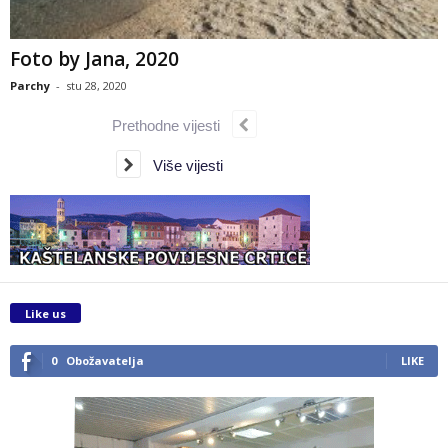
Foto by Jana, 2020
Parchy
-
stu 28, 2020
Prethodne vijesti
Više vijesti
Like us
0
Obožavatelja
LIKE