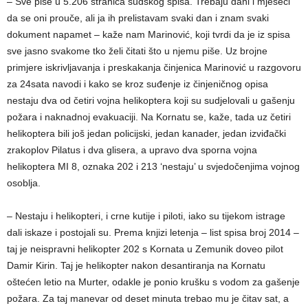
– Sve piše u 5.206 stranica sudskog spisa. Trebaju dani i mjeseci
da se oni prouče, ali ja ih prelistavam svaki dan i znam svaki
dokument napamet – kaže nam Marinović, koji tvrdi da je iz spisa
sve jasno svakome tko želi čitati što u njemu piše. Uz brojne
primjere iskrivljavanja i preskakanja činjenica Marinović u razgovoru
za 24sata navodi i kako se kroz suđenje iz činjeničnog opisa
nestaju dva od četiri vojna helikoptera koji su sudjelovali u gašenju
požara i naknadnoj evakuaciji. Na Kornatu se, kaže, tada uz četiri
helikoptera bili još jedan policijski, jedan kanader, jedan izviđački
zrakoplov Pilatus i dva glisera, a upravo dva sporna vojna
helikoptera MI 8, oznaka 202 i 213 ‘nestaju’ u svjedočenjima vojnog
osoblja.
– Nestaju i helikopteri, i crne kutije i piloti, iako su tijekom istrage
dali iskaze i postojali su. Prema knjizi letenja – list spisa broj 2014 –
taj je neispravni helikopter 202 s Kornata u Zemunik doveo pilot
Damir Kirin. Taj je helikopter nakon desantiranja na Kornatu
oštećen letio na Murter, odakle je ponio krušku s vodom za gašenje
požara. Za taj manevar od deset minuta trebao mu je čitav sat, a