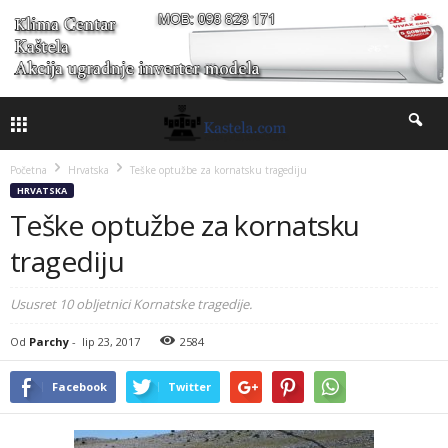
Početna
Hrvatska
Teške optužbe za kornatsku tragediju
HRVATSKA
Teške optužbe za kornatsku
tragediju
Ususret 10 obljetnici Kornatske tragedije.
Od
Parchy
-
lip 23, 2017
2584
Facebook
Twitter