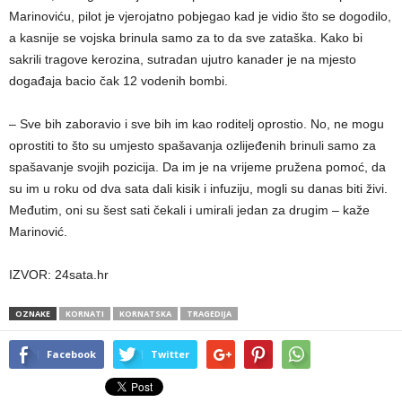
Marinoviću, pilot je vjerojatno pobjegao kad je vidio što se dogodilo,
a kasnije se vojska brinula samo za to da sve zataška. Kako bi
sakrili tragove kerozina, sutradan ujutro kanader je na mjesto
događaja bacio čak 12 vodenih bombi.
– Sve bih zaboravio i sve bih im kao roditelj oprostio. No, ne mogu
oprostiti to što su umjesto spašavanja ozlijeđenih brinuli samo za
spašavanje svojih pozicija. Da im je na vrijeme pružena pomoć, da
su im u roku od dva sata dali kisik i infuziju, mogli su danas biti živi.
Međutim, oni su šest sati čekali i umirali jedan za drugim – kaže
Marinović.
IZVOR: 24sata.hr
OZNAKE
KORNATI
KORNATSKA
TRAGEDIJA
Facebook
Twitter