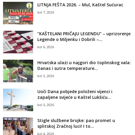
LITNJA FEŠTA 2026. – Mul, Kaštel Sućurac
kol 7, 2026
“KAŠTELANI PRIČAJU LEGENDU” – uprizorenje
Legende o Miljenku i Dobrili –...
kol 6, 2026
Hrvatska ulazi u najgori dio toplinskog vala:
Danas i sutra temperature...
kol 5, 2026
Uoči Dana pobjede položeni vijenci i
zapaljene svijeće u Kaštel Lukšiću...
kol 5, 2026
Stigle službene brojke: pao promet u
splitskoj Zračnoj luci! I to...
kol 4, 2026