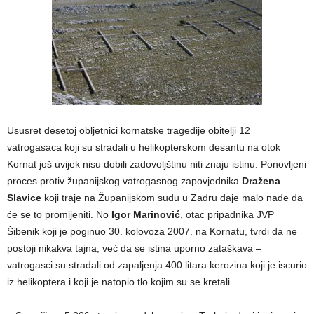
Ususret desetoj obljetnici kornatske tragedije obitelji 12
vatrogasaca koji su stradali u helikopterskom desantu na otok
Kornat još uvijek nisu dobili zadovoljštinu niti znaju istinu. Ponovljeni
proces protiv županijskog vatrogasnog zapovjednika
Dražena
Slavice
koji traje na Županijskom sudu u Zadru daje malo nade da
će se to promijeniti. No
Igor Marinović
, otac pripadnika JVP
Šibenik koji je poginuo 30. kolovoza 2007. na Kornatu, tvrdi da ne
postoji nikakva tajna, već da se istina uporno zataškava –
vatrogasci su stradali od zapaljenja 400 litara kerozina koji je iscurio
iz helikoptera i koji je natopio tlo kojim su se kretali.