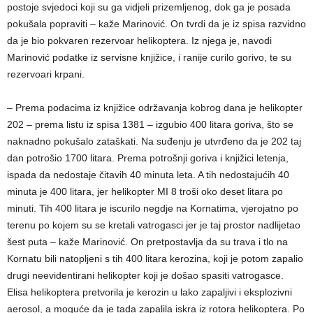
postoje svjedoci koji su ga vidjeli prizemljenog, dok ga je posada
pokušala popraviti – kaže Marinović. On tvrdi da je iz spisa razvidno
da je bio pokvaren rezervoar helikoptera. Iz njega je, navodi
Marinović podatke iz servisne knjižice, i ranije curilo gorivo, te su
rezervoari krpani.
– Prema podacima iz knjižice održavanja kobrog dana je helikopter
202 – prema listu iz spisa 1381 – izgubio 400 litara goriva, što se
naknadno pokušalo zataškati. Na suđenju je utvrđeno da je 202 taj
dan potrošio 1700 litara. Prema potrošnji goriva i knjižici letenja,
ispada da nedostaje čitavih 40 minuta leta. A tih nedostajućih 40
minuta je 400 litara, jer helikopter MI 8 troši oko deset litara po
minuti. Tih 400 litara je iscurilo negdje na Kornatima, vjerojatno po
terenu po kojem su se kretali vatrogasci jer je taj prostor nadlijetao
šest puta – kaže Marinović. On pretpostavlja da su trava i tlo na
Kornatu bili natopljeni s tih 400 litara kerozina, koji je potom zapalio
drugi neevidentirani helikopter koji je došao spasiti vatrogasce.
Elisa helikoptera pretvorila je kerozin u lako zapaljivi i eksplozivni
aerosol, a moguće da je tada zapalila iskra iz rotora helikoptera. Po