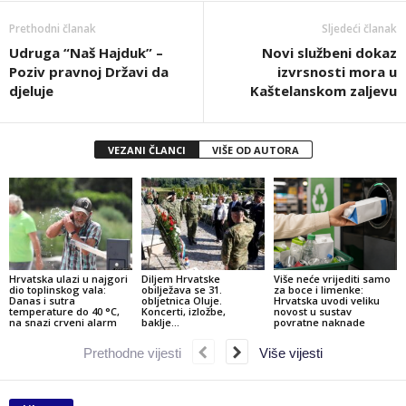
Prethodni članak
Sljedeći članak
Udruga “Naš Hajduk” –
Novi službeni dokaz
Poziv pravnoj Državi da
izvrsnosti mora u
djeluje
Kaštelanskom zaljevu
VEZANI ČLANCI
VIŠE OD AUTORA
Hrvatska ulazi u najgori
Diljem Hrvatske
Više neće vrijediti samo
dio toplinskog vala:
obilježava se 31.
za boce i limenke:
Danas i sutra
obljetnica Oluje.
Hrvatska uvodi veliku
temperature do 40 °C,
Koncerti, izložbe,
novost u sustav
na snazi crveni alarm
baklje…
povratne naknade
Prethodne vijesti
Više vijesti