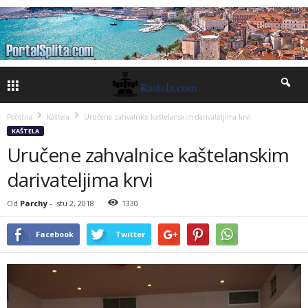
Početna
Kaštela
Uručene zahvalnice kaštelanskim darivateljima krvi
KAŠTELA
Uručene zahvalnice kaštelanskim
darivateljima krvi
Od
Parchy
-
stu 2, 2018
1330
Facebook
Twitter