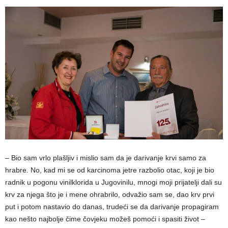
– Bio sam vrlo plašljiv i mislio sam da je darivanje krvi samo za
hrabre. No, kad mi se od karcinoma jetre razbolio otac, koji je bio
radnik u pogonu vinilklorida u Jugovinilu, mnogi moji prijatelji dali su
krv za njega što je i mene ohrabrilo, odvažio sam se, dao krv prvi
put i potom nastavio do danas, trudeći se da darivanje propagiram
kao nešto najbolje čime čovjeku možeš pomoći i spasiti život –