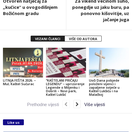
Otvoren natječaj za
Za vikend većinom suho,
„kućice“ u ovogodišnjem
ponegdje uz jaku buru, pa
Božićnom gradu
ponovno kišovitije, uz
jačanje juga
VEZANI ČLANCI
VIŠE OD AUTORA
LITNJA FEŠTA 2026. –
“KAŠTELANI PRIČAJU
Uoči Dana pobjede
Mul, Kaštel Sućurac
LEGENDU” – uprizorenje
položeni vijenci i
Legende o Miljenku i
zapaljene svijeće u
Dobrili – Novi park,
Kaštel Lukšiću i na
Kaštel Lukšić
Malačkoj
Prethodne vijesti
Više vijesti
Like us