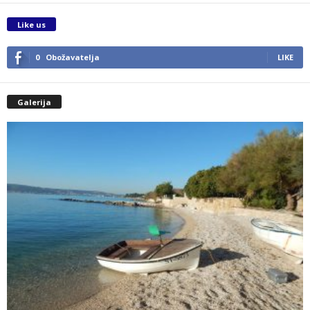
Like us
0
Obožavatelja
LIKE
Galerija