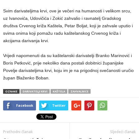
Svim darivateljima krvi, ove je večeri na humanosti i velikom srcu,
uz Ivanovića, Udovičića i Zokić zahvalio i ravnatelj Gradskog
društva Crvenog križa Kaštela, Petar Boljat, koji je zahvale uputio i
svima onima koji pomažu radu kaštelanskog Crvenog križa i
akcijama darivanja krvi.
Vrijedi napomenuti da su kaštelanski darivatelji Branko Marinović i
Boris Petković, prije nekoliko dana postali dobitnici županijske
Povelje darivateljima krvi, koju im je na prigodnoj svečanosti uručio
župan Blaženko Boban.
OZNAKE
DARIVATELJI KRVI
KAŠTELA
ZAHVALNICE
Facebook
Twitter
Prethodni članak
Sljedeći članak