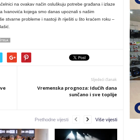
čelnici na ovakav način osluškuju potrebe građana i izlaze
ka Ivanovića kojega smo danas upoznali s našim
stvarne probleme i nastoji ih riješiti u što kraćem roku –
ašić.
ŠTELA
Sljedeći članak
sve
Vremenska prognoza: Idućih dana
sunčano i sve toplije
Prethodne vijesti
Više vijesti