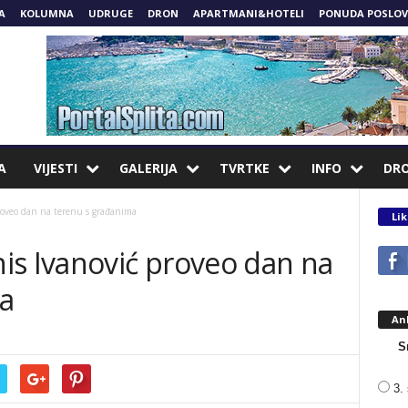
A
KOLUMNA
UDRUGE
DRON
APARTMANI&HOTELI
PONUDA POSLOV
A
VIJESTI
GALERIJA
TVRTKE
INFO
DR
roveo dan na terenu s građanima
Lik
is Ivanović proveo dan na
a
An
S
3. 