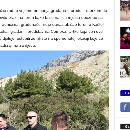
užio radno vrijeme primanja građana u uredu – utorkom do
vito izlazi na teren kako bi se na licu mjesta upoznao sa
radnicima, gradonačelnik je danas obišao teren u Kaštel
čekali građani i predstavnici Cemexa, tvrtke koja će i ove
 djeluje, ustupiti zemljište na spomenutoj lokaciji koje će
 sadržajima za djecu.
Lik
Gal