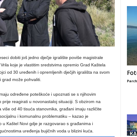
eci dobiti još jedno dječje igralište poviše magistrale
Vrila koje je vlastitim sredstvima opremio Grad Kaštela
Fot
ojci od 30 uređenih i opremljenih dječjih igrališta na svom
i grad može pohvaliti.
Parch
imaju određene poteškoće i upoznati se s njihovim
 prije reagirati u novonastaloj situaciji. S obzirom na
 više od 40 tisuća stanovnika, građani imaju različite
socijalnu i komunalnu problematiku – kazao je
io u Kaštel Novi gdje je razgovarao s građanima i
gućnostima uređenja bujičnih voda u blizini kuća.