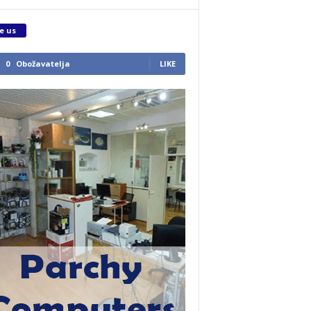
e us
0
Obožavatelja
LIKE