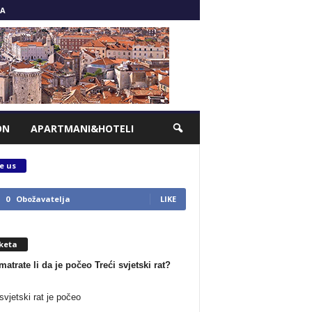
A
ON
APARTMANI&HOTELI
e us
0
Obožavatelja
LIKE
keta
matrate li da je počeo Treći svjetski rat?
svjetski rat je počeo