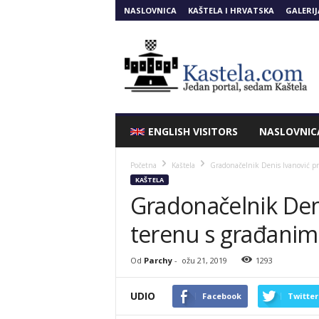
NASLOVNICA
KAŠTELA I HRVATSKA
GALERIJ
Kastela.COM
ENGLISH VISITORS
NASLOVNIC
Početna
Kaštela
Gradonačelnik Denis Ivanović p
KAŠTELA
Gradonačelnik Den
terenu s građanim
Od
Parchy
-
ožu 21, 2019
1293
UDIO
Facebook
Twitter