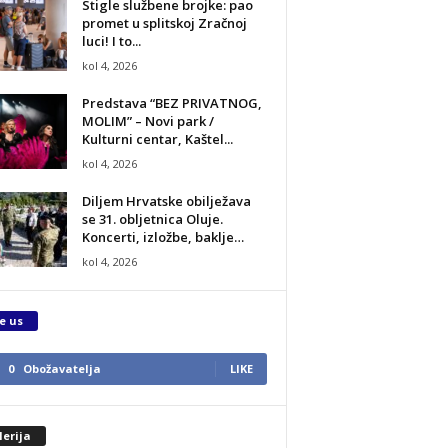
Stigle službene brojke: pao
promet u splitskoj Zračnoj
luci! I to...
kol 4, 2026
Predstava “BEZ PRIVATNOG,
MOLIM” – Novi park /
Kulturni centar, Kaštel...
kol 4, 2026
Diljem Hrvatske obilježava
se 31. obljetnica Oluje.
Koncerti, izložbe, baklje…
kol 4, 2026
e us
0
Obožavatelja
LIKE
erija