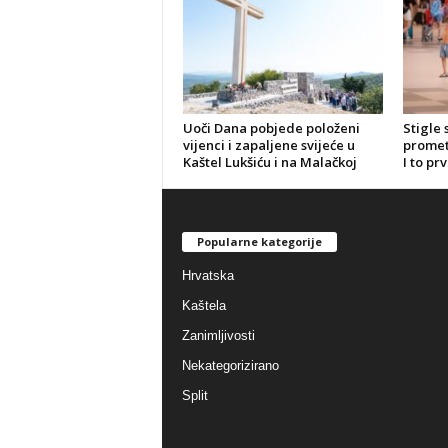
Uoči Dana pobjede položeni
Stigle 
vijenci i zapaljene svijeće u
promet 
Kaštel Lukšiću i na Malačkoj
I to pr
Popularne kategorije
Hrvatska
Kaštela
Zanimljivosti
Nekategorizirano
Split