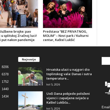
službene brojke: pao
Predstava “BEZ PRIVATNOG,
u splitskoj Zračnoj luci!
MOLIM” – Novi park / Kulturni
vi put nakon pandemije
centar, Kaštel Lukšić
Najnovije
8206
Hrvatska ulazi u najgori dio
toplinskog vala: Danas i sutra
6378
temperature...
1752
kol 5, 2026
1440
Uoči Dana pobjede položeni
1434
vijenci i zapaljene svijeće u
Kaštel Lukšiću...
Email
kol 5, 2026