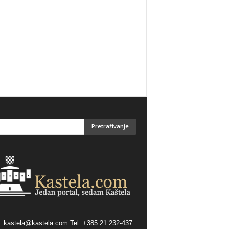
:
kastela@kastela.com Tel: +385 21 232-437