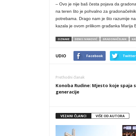
– Ovo je nije baš česta pojava da gradona
na teren što je pohvalno za gradonačelni
potrebama. Drago nam je što razumije naše 
kazala je ovom prilikom građanka Marija B
OZNAKE
DENIS IVANOVIĆ
GRADONAČELNIK
KA
UDIO
Facebook
Twitter
Prethodni članak
Konoba Rudine: Mjesto koje spaja 
generacije
VEZANI ČLANCI
VIŠE OD AUTORA