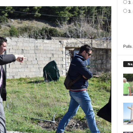
3. 
3.
Polls
Na