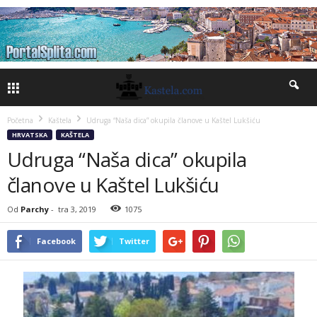
Početna
Kaštela
Udruga “Naša dica” okupila članove u Kaštel Lukšiću
HRVATSKA
KAŠTELA
Udruga “Naša dica” okupila
članove u Kaštel Lukšiću
Od
Parchy
-
tra 3, 2019
1075
Facebook
Twitter