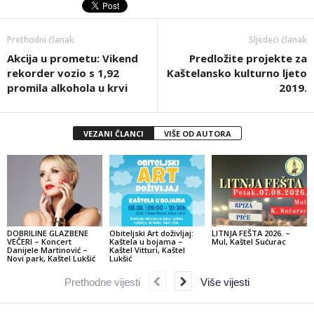
Prethodni članak
Sljedeći članak
Akcija u prometu: Vikend
Predložite projekte za
rekorder vozio s 1,92
Kaštelansko kulturno ljeto
promila alkohola u krvi
2019.
VEZANI ČLANCI
VIŠE OD AUTORA
DOBRILINE GLAZBENE
Obiteljski Art doživljaj:
LITNJA FEŠTA 2026. –
VEČERI – Koncert
Kaštela u bojama –
Mul, Kaštel Sućurac
Danijele Martinović –
Kaštel Vitturi, Kaštel
Novi park, Kaštel Lukšić
Lukšić
Prethodne vijesti
Više vijesti