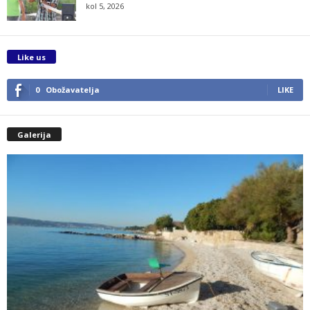
kol 5, 2026
Like us
0
Obožavatelja
LIKE
Galerija