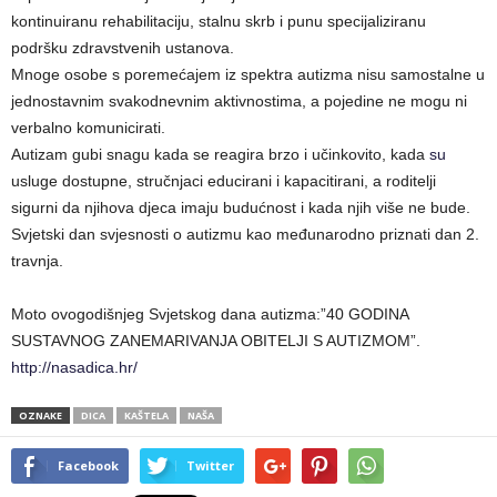
kontinuiranu rehabilitaciju, stalnu skrb i punu specijaliziranu
podršku zdravstvenih ustanova.
Mnoge osobe s poremećajem iz spektra autizma nisu samostalne u
jednostavnim svakodnevnim aktivnostima, a pojedine ne mogu ni
verbalno komunicirati.
Autizam gubi snagu kada se reagira brzo i učinkovito, kada
su
usluge dostupne, stručnjaci educirani i kapacitirani, a roditelji
sigurni da njihova djeca imaju budućnost i kada njih više ne bude.
Svjetski dan svjesnosti o autizmu kao međunarodno priznati dan 2.
travnja.
Moto ovogodišnjeg Svjetskog dana autizma:”40 GODINA
SUSTAVNOG ZANEMARIVANJA OBITELJI S AUTIZMOM”.
http://nasadica.hr/
OZNAKE
DICA
KAŠTELA
NAŠA
Facebook
Twitter