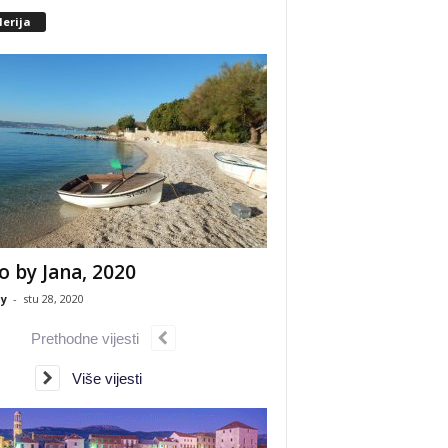
erija
o by Jana, 2020
y
-
stu 28, 2020
Prethodne vijesti
Više vijesti