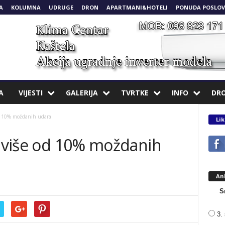
A
KOLUMNA
UDRUGE
DRON
APARTMANI&HOTELI
PONUDA POSLOV
A
VIJESTI
GALERIJA
TVRTKE
INFO
DR
od 10% moždanih udara
Lik
a više od 10% moždanih
An
S
3. 