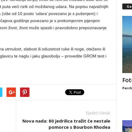
 pet puta veći rizik od moždanog udara. Na popisu najvažnijih
Gal
a (više od 10 posto ‘udara’ povezano je s pušenjem) i
lučajeva godišnje povezano je s prekomjernim pijenjem
vni život, život može spasiti i pravodobno prepoznavanje
 na utrnulost, slabost ili oduzetost ruke ili noge, otežano ili
glavicu te naglu i jaku glavobolju – provedite GROM test i
Fot
Parch
Sljedeći članak
Nova nada: 80 jedrilica tražit će nestale
pomorce s Bourbon Rhodea