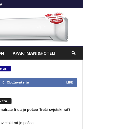
A
ON
APARTMANI&HOTELI
e us
0
Obožavatelja
LIKE
keta
matrate li da je počeo Treći svjetski rat?
svjetski rat je počeo