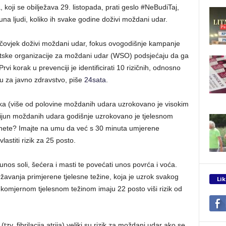
koji se obilježava 29. listopada, prati geslo #NeBudiTaj,
una ljudi, koliko ih svake godine doživi moždani udar.
i čovjek doživi moždani udar, fokus ovogodišnje kampanje
jetske organizacije za moždani udar (WSO) podsjećaju da ga
rvi korak u prevenciji je identificirati 10 rizičnih, odnosno
u za javno zdravstvo, piše
24sata
.
aka (više od polovine moždanih udara uzrokovano je visokim
lijun moždanih udara godišnje uzrokovano je tjelesnom
enete? Imajte na umu da već s 30 minuta umjerene
lastiti rizik za 25 posto.
unos soli, šećera i masti te povećati unos povrća i voća.
žavanja primjerene tjelesne težine, koja je uzrok svakog
Lik
komjernom tjelesnom težinom imaju 22 posto viši rizik od
tzv. fibrilacija atrija) veliki su rizik za moždani udar ako se