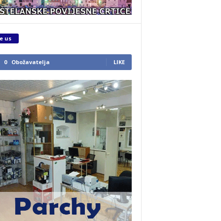
e us
0
Obožavatelja
LIKE