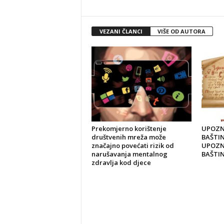
VEZANI ČLANCI
VIŠE OD AUTORA
Prekomjerno korištenje
UPOZN
društvenih mreža može
BAŠTIN
značajno povećati rizik od
UPOZN
narušavanja mentalnog
BAŠTI
zdravlja kod djece