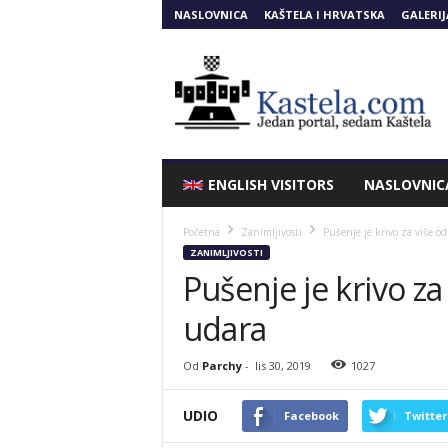
NASLOVNICA
KAŠTELA I HRVATSKA
GALERIJ
Kastela.COM
ENGLISH VISITORS
NASLOVNIC
Početna
Zanimljivosti
Pušenje je krivo za više 
ZANIMLJIVOSTI
Pušenje je krivo z
udara
Od
Parchy
-
lis 30, 2019
1027
UDIO
Facebook
Twitter