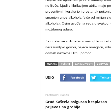
ne liječe. Ljudi s fibrilacijom atrija imaju
preventivnih koraka je i prestanak pušenj
smanjen unos alkohola (više od milijun s
alkohola). Osim uvođenja reda u svakodne
moždanog udara.
Zato, ako se vi ili netko u vašoj blizini žali
nerazumljivo govori, osjeća omaglicu, vrto
odmah nazovite Hitnu pomoć.
OZNAKE
PUŠENJE
ZANIMLJIVOSTI
ZDRAVLJE
UDIO
Facebook
Twitter
Prethodni članak
Grad Kaštela osigurao besplatan
prijevoz na groblja