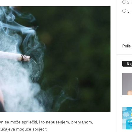
3. 
3.
Polls
Na
On se može spriječiti, i to nepušenjem, prehranom,
učajeva moguće spriječiti