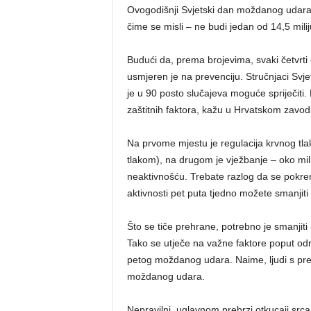
Ovogodišnji Svjetski dan moždanog udara, 
čime se misli – ne budi jedan od 14,5 milij
Budući da, prema brojevima, svaki četvrt
usmjeren je na prevenciju. Stručnjaci Sv
je u 90 posto slučajeva moguće spriječiti. P
zaštitnih faktora, kažu u Hrvatskom zavod
Na prvome mjestu je regulacija krvnog tl
tlakom), na drugom je vježbanje – oko mi
neaktivnošću. Trebate razlog da se pokr
aktivnosti pet puta tjedno možete smanjiti v
Što se tiče prehrane, potrebno je smanjiti 
Tako se utječe na važne faktore poput odr
petog moždanog udara. Naime, ljudi s pre
moždanog udara.
Nepravilni, uglavnom prebrzi otkucaji srca (