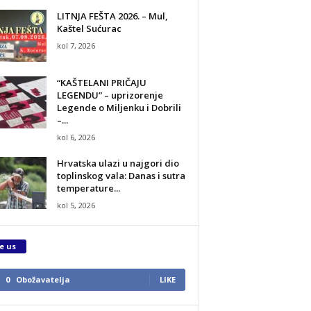
LITNJA FEŠTA 2026. – Mul,
Kaštel Sućurac
kol 7, 2026
“KAŠTELANI PRIČAJU
LEGENDU” – uprizorenje
Legende o Miljenku i Dobrili
–...
kol 6, 2026
Hrvatska ulazi u najgori dio
toplinskog vala: Danas i sutra
temperature...
kol 5, 2026
e us
0
Obožavatelja
LIKE