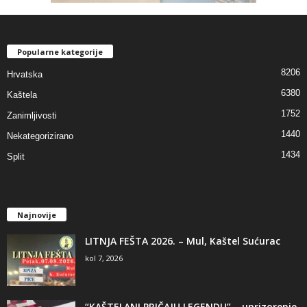
Popularne kategorije
8206
Hrvatska
6380
Kaštela
1752
Zanimljivosti
1440
Nekategorizirano
1434
Split
Najnovije
LITNJA FEŠTA 2026. – Mul, Kaštel Sućurac
kol 7, 2026
“KAŠTELANI PRIČAJU LEGENDU” – uprizorenje