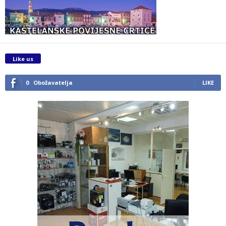
Like us
0
Obožavatelja
LIKE