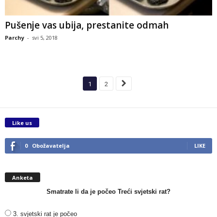
Pušenje vas ubija, prestanite odmah
Parchy
-
svi 5, 2018
1
2
Like us
0
Obožavatelja
LIKE
Anketa
Smatrate li da je počeo Treći svjetski rat?
3. svjetski rat je počeo