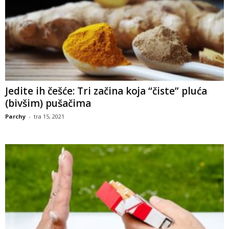
Jedite ih češće: Tri začina koja “čiste” pluća
(bivšim) pušačima
Parchy
-
tra 15, 2021