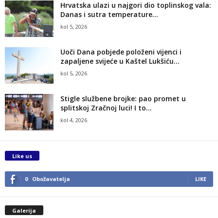
Hrvatska ulazi u najgori dio toplinskog vala:
Danas i sutra temperature...
kol 5, 2026
Uoči Dana pobjede položeni vijenci i
zapaljene svijeće u Kaštel Lukšiću...
kol 5, 2026
Stigle službene brojke: pao promet u
splitskoj Zračnoj luci! I to...
kol 4, 2026
Like us
0
Obožavatelja
LIKE
Galerija