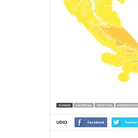
OZNAKE
DALMACIJA
HRVATSKA
VREMENSKA 
UDIO
Facebook
Twitter