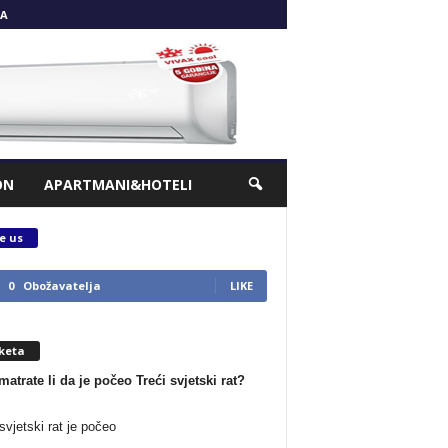
A
ON
APARTMANI&HOTELI
e us
0
Obožavatelja
LIKE
keta
matrate li da je počeo Treći svjetski rat?
svjetski rat je počeo