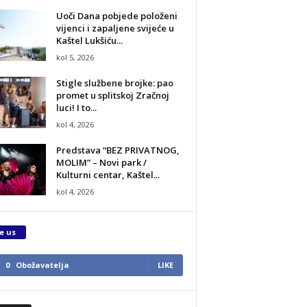
Uoči Dana pobjede položeni
vijenci i zapaljene svijeće u
Kaštel Lukšiću...
kol 5, 2026
Stigle službene brojke: pao
promet u splitskoj Zračnoj
luci! I to...
kol 4, 2026
Predstava “BEZ PRIVATNOG,
MOLIM” – Novi park /
Kulturni centar, Kaštel...
kol 4, 2026
e us
0
Obožavatelja
LIKE