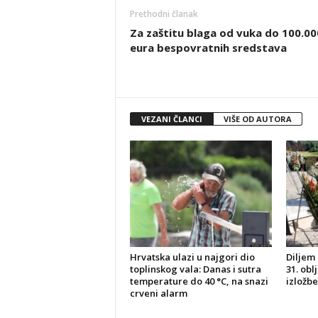
Prethodni članak
Za zaštitu blaga od vuka do 100.00
eura bespovratnih sredstava
VEZANI ČLANCI
VIŠE OD AUTORA
Hrvatska ulazi u najgori dio
Diljem 
toplinskog vala: Danas i sutra
31. obl
temperature do 40 °C, na snazi
izložbe
crveni alarm