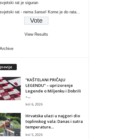
svjetski rat je siguran
 svjetski rat - nema šanse! Kome je do rata...
View Results
 Archive
jnovije
“KAŠTELANI PRIČAJU
LEGENDU” – uprizorenje
Legende o Miljenku i Dobrili
–...
kol 6, 2026
Hrvatska ulazi u najgori dio
toplinskog vala: Danas i sutra
temperature...
kol 5, 2026