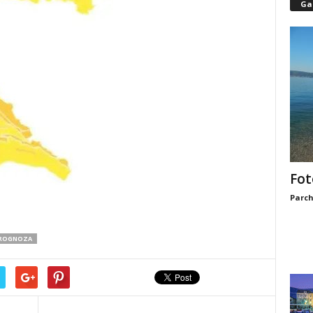
Gal
Fot
Parch
PROGNOZA