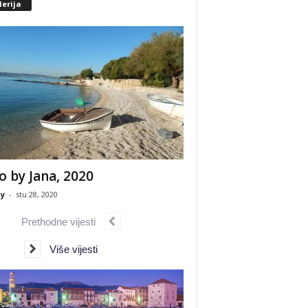
erija
o by Jana, 2020
y
-
stu 28, 2020
Prethodne vijesti
Više vijesti