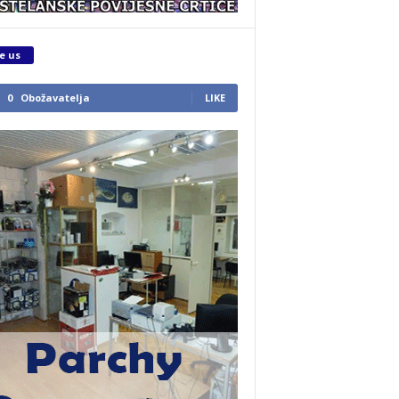
e us
0
Obožavatelja
LIKE