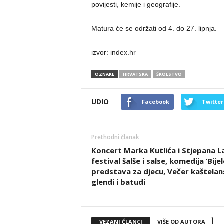
povijesti, kemije i geografije.
Matura će se održati od 4. do 27. lipnja.
izvor: index.hr
OZNAKE
HRVATSKA
ŠKOLSTVO
UDIO
Facebook
Twitter
Prethodni članak
Koncert Marka Kutlića i Stjepana L
festival šalše i salse, komedija ‘Bijel
predstava za djecu, Večer kaštelans
glendi i batudi
VEZANI ČLANCI
VIŠE OD AUTORA