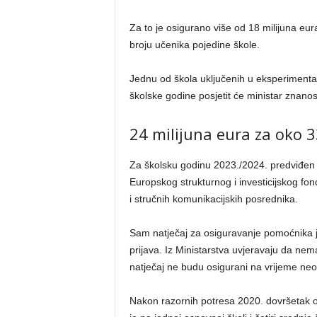
Za to je osigurano više od 18 milijuna eur
broju učenika pojedine škole.
Jednu od škola uključenih u eksperiment
školske godine posjetit će ministar znano
24 milijuna eura za oko 
Za školsku godinu 2023./2024. predviđen 
Europskog strukturnog i investicijskog f
i stručnih komunikacijskih posrednika.
Sam natječaj za osiguravanje pomoćnika je
prijava. Iz Ministarstva uvjeravaju da nem
natječaj ne budu osigurani na vrijeme neovis
Nakon razornih potresa 2020. dovršetak 