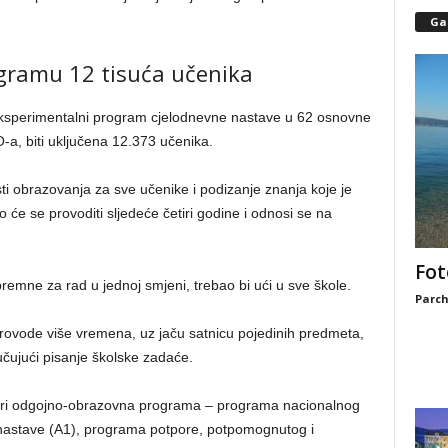
Gal
ramu 12 tisuća učenika
eksperimentalni program cjelodnevne nastave u 62 osnovne
a, biti uključena 12.373 učenika.
sti obrazovanja za sve učenike i podizanje znanja koje je
će se provoditi sljedeće četiri godine i odnosi se na
Fot
remne za rad u jednoj smjeni, trebao bi ući u sve škole.
Parch
rovode više vremena, uz jaču satnicu pojedinih predmeta,
učujući pisanje školske zadaće.
etiri odgojno-obrazovna programa – programa nacionalnog
nastave (A1), programa potpore, potpomognutog i