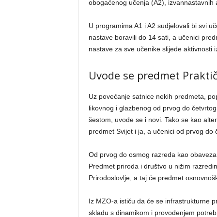
obogaćenog učenja (A2), izvannastavnih akt
U programima A1 i A2 sudjelovali bi svi uče
nastave boravili do 14 sati, a učenici p
nastave za sve učenike slijede aktivnosti 
Uvode se predmet Praktičn
Uz povećanje satnice nekih predmeta, po
likovnog i glazbenog od prvog do četvrtog
šestom, uvode se i novi. Tako se kao alt
predmet Svijet i ja, a učenici od prvog do
Od prvog do osmog razreda kao obavezan u
Predmet priroda i društvo u nižim razredi
Prirodoslovlje, a taj će predmet osnovnošk
Iz MZO-a ističu da će se infrastrukturne 
skladu s dinamikom i provođenjem potreb