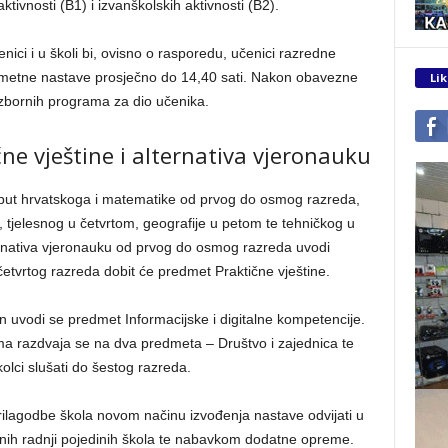
ivnosti (B1) i izvanškolskih aktivnosti (B2).
nici i u školi bi, ovisno o rasporedu, učenici razredne
redmetne nastave prosječno do 14,40 sati. Nakon obavezne
Lik
izbornih programa za dio učenika.
e vještine i alternativa vjeronauku
put hrvatskoga i matematike od prvog do osmog razreda,
, tjelesnog u četvrtom, geografije u petom te tehničkog u
ernativa vjeronauku od prvog do osmog razreda uvodi
 četvrtog razreda dobit će predmet Praktične vještine.
vodi se predmet Informacijske i digitalne kompetencije.
ma razdvaja se na dva predmeta – Društvo i zajednica te
olci slušati do šestog razreda.
prilagodbe škola novom načinu izvođenja nastave odvijati u
nih radnji pojedinih škola te nabavkom dodatne opreme.