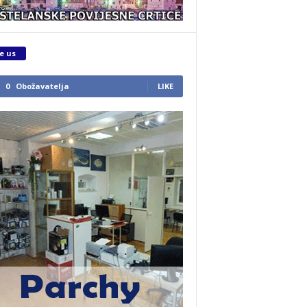
e us
0
Obožavatelja
LIKE