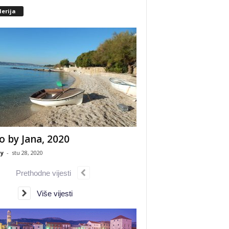
erija
o by Jana, 2020
y
-
stu 28, 2020
Prethodne vijesti
Više vijesti