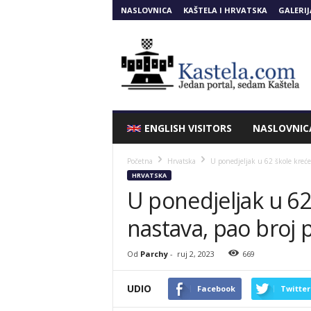
NASLOVNICA
KAŠTELA I HRVATSKA
GALERIJ
Kastela.COM
ENGLISH VISITORS
NASLOVNIC
Početna
Hrvatska
U ponedjeljak u 62 škole kreće
HRVATSKA
U ponedjeljak u 62
nastava, pao broj 
Od
Parchy
-
ruj 2, 2023
669
UDIO
Facebook
Twitter