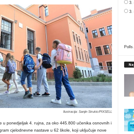
3. 
3.
Polls
Na
Ilustracija: Sanjin Strukic/PIXSELL
u ponedjeljak 4. rujna, za oko 445.800 učenika osnovnih i
ogram cjelodnevne nastave u 62 škole, koji uključuje nove