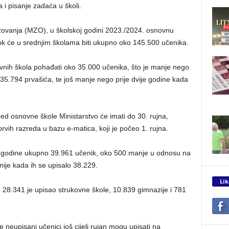
 i pisanje zadaća u školi.
zovanja (MZO), u školskoj godini 2023./2024. osnovnu
k će u srednjim školama biti ukupno oko 145.500 učenika.
nih škola pohađati oko 35.000 učenika, što je manje nego
a 35.794 prvašića, te još manje nego prije dvije godine kada
ed osnovne škole Ministarstvo će imati do 30. rujna,
vih razreda u bazu e-matica, koji je počeo 1. rujna.
ve godine ukupno 39.961 učenik, oko 500 manje u odnosu na
nije kada ih se upisalo 38.229.
Lik
 28.341 je upisao strukovne škole, 10.839 gimnazije i 781
e neupisani učenici još cijeli rujan mogu upisati na