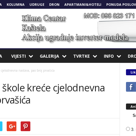
A
KOLUMNA
UDRUGE
DRON
APARTMANI&HOTELI
PONUDA POSLOV
A
VIJESTI
GALERIJA
TVRTKE
INFO
DR
 cjelodnevna nastava, pao broj prvašića
Lik
 škole kreće cjelodnevna
prvašića
An
S
3. 