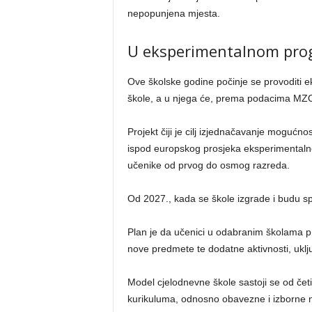
nepopunjena mjesta.
U eksperimentalnom prog
Ove školske godine počinje se provoditi 
škole, a u njega će, prema podacima MZO-
Projekt čiji je cilj izjednačavanje mogućno
ispod europskog prosjeka eksperimentalno 
učenike od prvog do osmog razreda.
Od 2027., kada se škole izgrade i budu sp
Plan je da učenici u odabranim školama p
nove predmete te dodatne aktivnosti, uklj
Model cjelodnevne škole sastoji se od č
kurikuluma, odnosno obavezne i izborne 