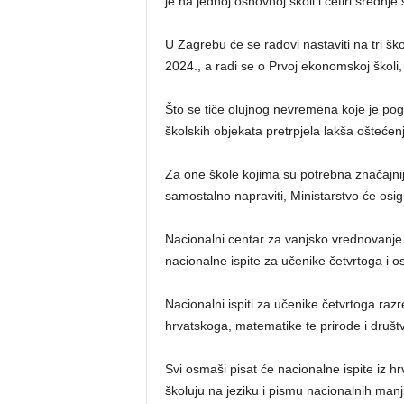
je na jednoj osnovnoj školi i četiri srednje 
U Zagrebu će se radovi nastaviti na tri š
2024., a radi se o Prvoj ekonomskoj školi,
Što se tiče olujnog nevremena koje je pogod
školskih objekata pretrpjela lakša oštećenja
Za one škole kojima su potrebna značajnij
samostalno napraviti, Ministarstvo će osigu
Nacionalni centar za vanjsko vrednovanje o
nacionalne ispite za učenike četvrtoga i
Nacionalni ispiti za učenike četvrtoga razr
hrvatskoga, matematike te prirode i društ
Svi osmaši pisat će nacionalne ispite iz h
školuju na jeziku i pismu nacionalnih manji