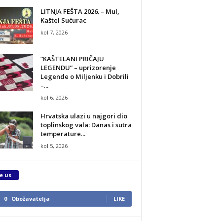
LITNJA FEŠTA 2026. – Mul,
Kaštel Sućurac
kol 7, 2026
“KAŠTELANI PRIČAJU
LEGENDU” – uprizorenje
Legende o Miljenku i Dobrili
–...
kol 6, 2026
Hrvatska ulazi u najgori dio
toplinskog vala: Danas i sutra
temperature...
kol 5, 2026
e us
0
Obožavatelja
LIKE