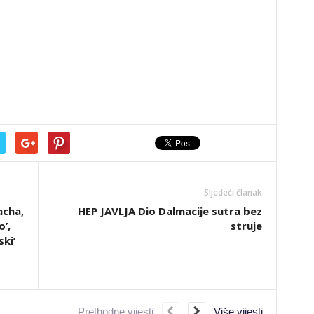
Sljedeći članak
acha,
HEP JAVLJA Dio Dalmacije sutra bez
o’,
struje
ki’
Prethodne vijesti
Više vijesti