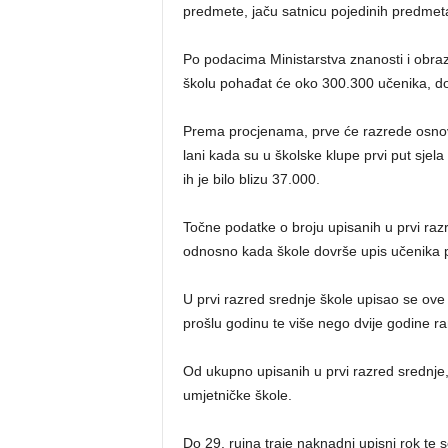
predmete, jaču satnicu pojedinih predmeta
Po podacima Ministarstva znanosti i obra
školu pohađat će oko 300.300 učenika, do
Prema procjenama, prve će razrede osnov
lani kada su u školske klupe prvi put sjel
ih je bilo blizu 37.000.
Točne podatke o broju upisanih u prvi razr
odnosno kada škole dovrše upis učenika pr
U prvi razred srednje škole upisao se o
prošlu godinu te više nego dvije godine ra
Od ukupno upisanih u prvi razred srednje,
umjetničke škole.
Do 29. rujna traje naknadni upisni rok te s