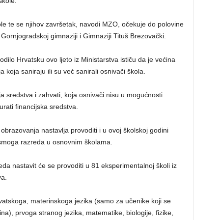
škole.
kole te se njihov završetak, navodi MZO, očekuje do polovine
 Gornjogradskoj gimnaziji i Gimnaziji Tituš Brezovački.
ilo Hrvatsku ovo ljeto iz Ministarstva ističu da je većina
 koja saniraju ili su već sanirali osnivači škola.
a sredstva i zahvati, koja osnivači nisu u mogućnosti
rati financijska sredstva.
brazovanja nastavlja provoditi i u ovoj školskoj godini
 osmoga razreda u osnovnim školama.
eda nastavit će se provoditi u 81 eksperimentalnoj školi iz
va.
rvatskoga, materinskoga jezika (samo za učenike koji se
na), prvoga stranog jezika, matematike, biologije, fizike,