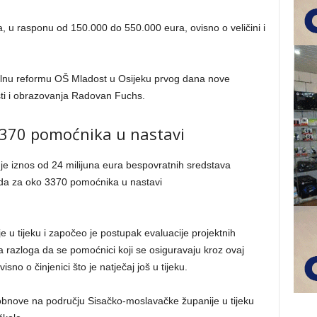
a, u rasponu od 150.000 do 550.000 eura, ovisno o veličini i
alnu reformu OŠ Mladost u Osijeku prvog dana nove
sti i obrazovanja Radovan Fuchs.
3370 pomoćnika u nastavi
je iznos od 24 milijuna eura bespovratnih sredstava
onda za oko 3370 pomoćnika u nastavi
 u tijeku i započeo je postupak evaluacije projektnih
a razloga da se pomoćnici koji se osiguravaju kroz ovaj
no o činjenici što je natječaj još u tijeku.
obnove na području Sisačko-moslavačke županije u tijeku