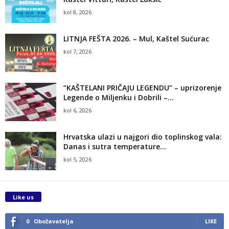
kol 8, 2026
LITNJA FEŠTA 2026. – Mul, Kaštel Sućurac
kol 7, 2026
“KAŠTELANI PRIČAJU LEGENDU” – uprizorenje
Legende o Miljenku i Dobrili –...
kol 6, 2026
Hrvatska ulazi u najgori dio toplinskog vala:
Danas i sutra temperature...
kol 5, 2026
Like us
0
Obožavatelja
LIKE