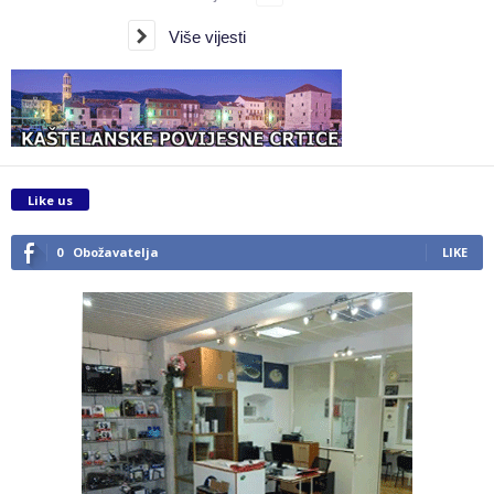
Više vijesti
Like us
0
Obožavatelja
LIKE