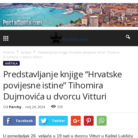
Početna
Kaštela
Predstavljanje knjige “Hrvatske povijesne istine” Tihomira
Dujmovića u dvorcu Vitturi
KAŠTELA
Predstavljanje knjige “Hrvatske
povijesne istine” Tihomira
Dujmovića u dvorcu Vitturi
Od
Parchy
-
velj 24, 2024
519
Facebook
Twitter
U ponedjeljak 26. veljače u 19 sati u dvorcu Vitturi u Kaštel Lukšiću