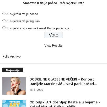
Smatrate li da je počeo Treći svjetski rat?
3. svjetski rat je počeo
3. svjetski rat je siguran
3. svjetski rat - nema šanse! Kome je do rata...
View Results
Polls Archive
Najnovije
DOBRILINE GLAZBENE VEČERI – Koncert
Danijele Martinović – Novi park, Kaštel...
kol 8, 2026
Obiteljski Art doživljaj: Kaštela u bojama –
Kaštel Vitturi, Kaštel Lukšić