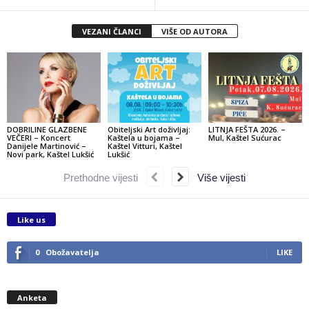
VEZANI ČLANCI
VIŠE OD AUTORA
DOBRILINE GLAZBENE
Obiteljski Art doživljaj:
LITNJA FEŠTA 2026. –
VEČERI – Koncert
Kaštela u bojama –
Mul, Kaštel Sućurac
Danijele Martinović –
Kaštel Vitturi, Kaštel
Novi park, Kaštel Lukšić
Lukšić
Prethodne vijesti
Više vijesti
Like us
0
Obožavatelja
LIKE
Anketa