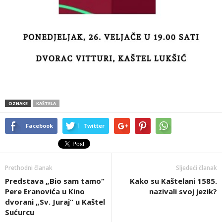
OZNAKE
KAŠTELA
Facebook
Twitter
Prethodni članak
Sljedeći članak
Predstava „Bio sam tamo“
Kako su Kaštelani 1585.
Pere Eranovića u Kino
nazivali svoj jezik?
dvorani „Sv. Juraj“ u Kaštel
Sućurcu