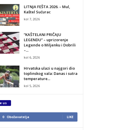
LITNJA FEŠTA 2026. – Mul,
Kaštel Sućurac
kol 7, 2026
“KAŠTELANI PRIČAJU
LEGENDU” – uprizorenje
Legende o Miljenku i Dobrili
–...
kol 6, 2026
Hrvatska ulazi u najgori dio
toplinskog vala: Danas i sutra
temperature...
kol 5, 2026
e us
0
Obožavatelja
LIKE