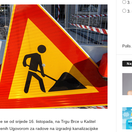
3. 
3.
Polls
Na
e se od srijede 16. listopada, na Trgu Brce u Kaštel
renih Ugovorom za radove na izgradnji kanalizacijske