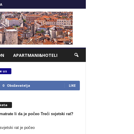
A
ON
APARTMANI&HOTELI
e us
0
Obožavatelja
LIKE
keta
matrate li da je počeo Treći svjetski rat?
svjetski rat je počeo