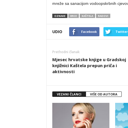
mreže sa sanacijom vodoopskrbnih cjevov
OZNAKE
BRCE
KAŠTELA
RADOVI
UDIO
Facebook
Twitter
Prethodni članak
Mjesec hrvatske knjige u Gradskoj
knjižnici Kaštela prepun priča i
aktivnosti
VEZANI ČLANCI
VIŠE OD AUTORA