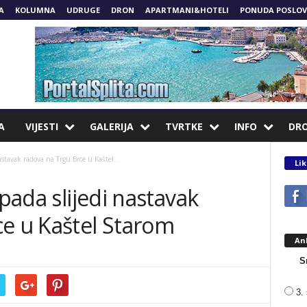
A
KOLUMNA
UDRUGE
DRON
APARTMANI&HOTELI
PONUDA POSLOV
A
VIJESTI
GALERIJA
TVRTKE
INFO
DR
astavak radova na Trgu Brce u Kaštel...
Lik
opada slijedi nastavak
ce u Kaštel Starom
An
S
3. 