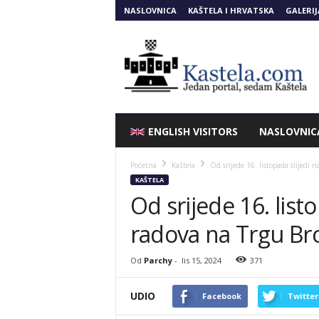
NASLOVNICA
KAŠTELA I HRVATSKA
GALERIJ
Kastela.COM
ENGLISH VISITORS
NASLOVNIC
Početna
Kaštela
Od srijede 16. listopada slijedi n
KAŠTELA
Od srijede 16. list
radova na Trgu Br
Od
Parchy
-
lis 15, 2024
371
UDIO
Facebook
Twitter