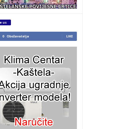
e us
0
Obožavatelja
LIKE