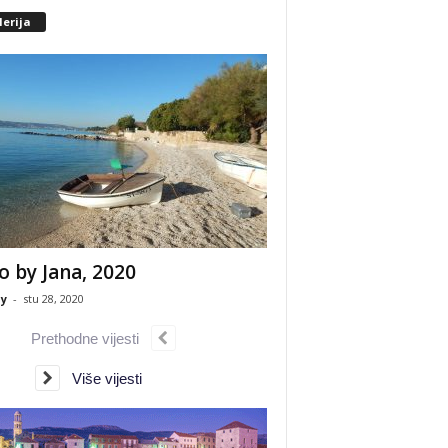
erija
o by Jana, 2020
y
-
stu 28, 2020
Prethodne vijesti
Više vijesti