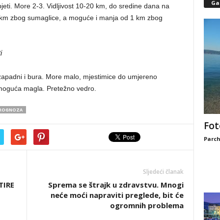
Gal
jeti. More 2-3. Vidljivost 10-20 km, do sredine dana na
km zbog sumaglice, a moguće i manja od 1 km zbog
i
zapadni i bura. More malo, mjestimice do umjereno
moguća magla. Pretežno vedro.
PROGNOZA
Fot
Parch
Sljedeći članak
TIRE
Sprema se štrajk u zdravstvu. Mnogi
neće moći napraviti preglede, bit će
ogromnih problema