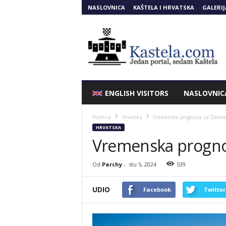
NASLOVNICA
KAŠTELA I HRVATSKA
GALERIJ
Kastela.COM
ENGLISH VISITORS
NASLOVNIC
Početna
Hrvatska
Vremenska prognoza za Dalmac
HRVATSKA
Vremenska progno
Od
Parchy
-
stu 5, 2024
539
UDIO
Facebook
Twitter