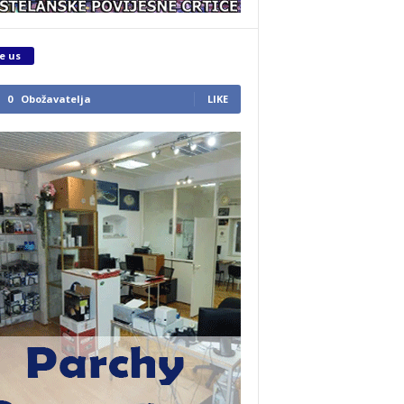
e us
0
Obožavatelja
LIKE