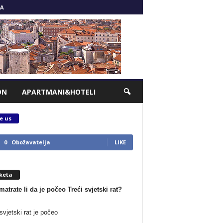
A
ON
APARTMANI&HOTELI
e us
0
Obožavatelja
LIKE
keta
matrate li da je počeo Treći svjetski rat?
svjetski rat je počeo