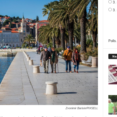
3. 
3.
Polls
Na
Zvonimir Barisin/PIXSELL