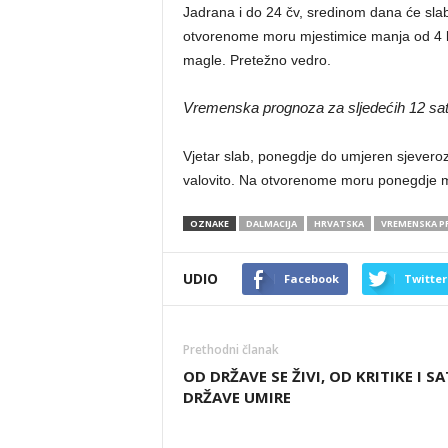
Jadrana i do 24 čv, sredinom dana će slab
otvorenome moru mjestimice manja od 4 
magle. Pretežno vedro.
Vremenska prognoza za sljedećih 12 sat
Vjetar slab, ponegdje do umjeren sjevero
valovito. Na otvorenome moru ponegdje 
OZNAKE
DALMACIJA
HRVATSKA
VREMENSKA 
UDIO
Facebook
Twitter
Prethodni članak
OD DRŽAVE SE ŽIVI, OD KRITIKE I SA
DRŽAVE UMIRE