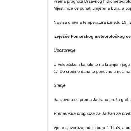
Prema prognozi Državnog hidrometeorološ
Mjestimice će puhati umjerena bura, a p
Najviša dnevna temperatura između 19 i 
Izvješće Pomorskog meteorološkog ce
Upozorenje
U Velebitskom kanalu te na krajnjem jugu 
čv. Do sredine dana te ponovno u noći 
Stanje
Sa sjevera se prema Jadranu pruža greben
Vremenska prognoza za Jadran za prvih 
Vjetar sjeverozapadni i bura 4-14 čv, a b