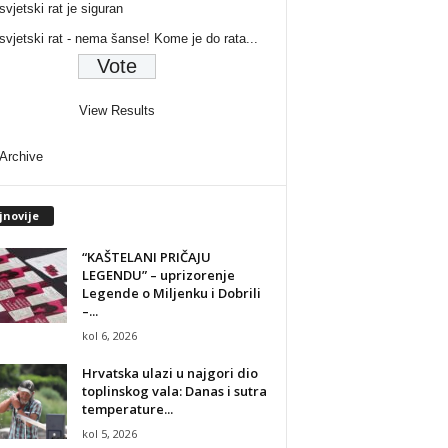
svjetski rat je siguran
 svjetski rat - nema šanse! Kome je do rata...
View Results
 Archive
jnovije
“KAŠTELANI PRIČAJU
LEGENDU” – uprizorenje
Legende o Miljenku i Dobrili
–...
kol 6, 2026
Hrvatska ulazi u najgori dio
toplinskog vala: Danas i sutra
temperature...
kol 5, 2026