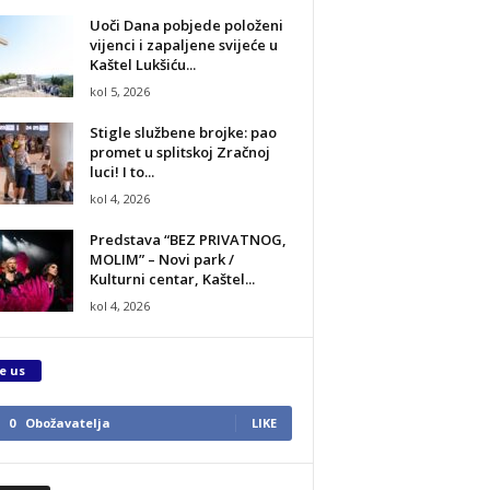
Uoči Dana pobjede položeni
vijenci i zapaljene svijeće u
Kaštel Lukšiću...
kol 5, 2026
Stigle službene brojke: pao
promet u splitskoj Zračnoj
luci! I to...
kol 4, 2026
Predstava “BEZ PRIVATNOG,
MOLIM” – Novi park /
Kulturni centar, Kaštel...
kol 4, 2026
e us
0
Obožavatelja
LIKE