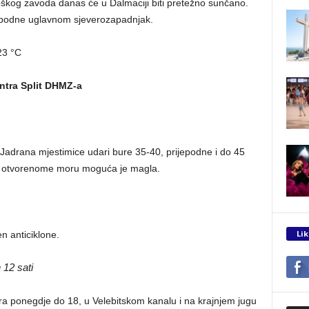
kog zavoda danas će u Dalmaciji biti pretežno sunčano.
opodne uglavnom sjeverozapadnjak.
23 °C
ntra Split DHMZ-a
Jadrana mjestimice udari bure 35-40, prijepodne i do 45
na otvorenome moru moguća je magla.
Lik
 anticiklone.
12 sati
ura ponegdje do 18, u Velebitskom kanalu i na krajnjem jugu