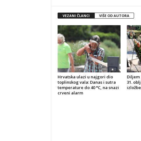
VEZANI ČLANCI
VIŠE OD AUTORA
Hrvatska ulazi u najgori dio
Diljem 
toplinskog vala: Danas i sutra
31. obl
temperature do 40 °C, na snazi
izložbe
crveni alarm