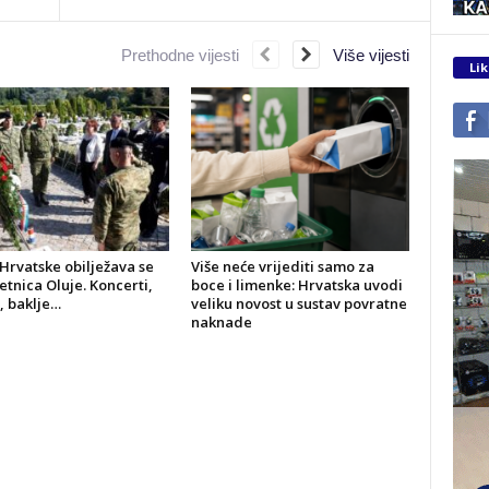
Prethodne vijesti
Više vijesti
Lik
Hrvatske obilježava se
Više neće vrijediti samo za
jetnica Oluje. Koncerti,
boce i limenke: Hrvatska uvodi
, baklje…
veliku novost u sustav povratne
naknade