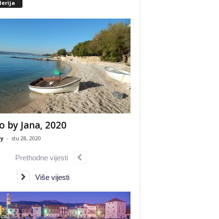
erija
o by Jana, 2020
y
-
stu 28, 2020
Prethodne vijesti
Više vijesti