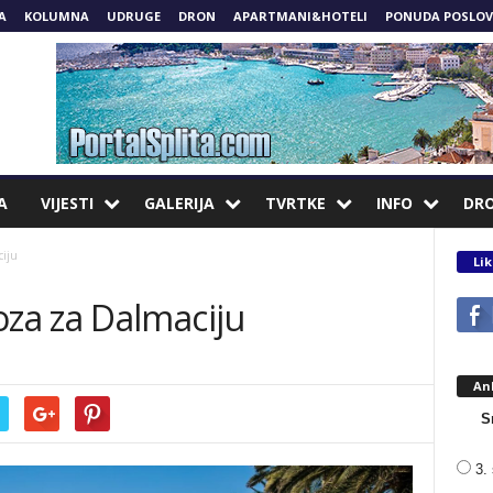
A
KOLUMNA
UDRUGE
DRON
APARTMANI&HOTELI
PONUDA POSLOV
A
VIJESTI
GALERIJA
TVRTKE
INFO
DR
iju
Lik
za za Dalmaciju
An
S
3. 